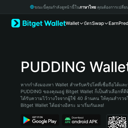
English
ขณะนี้คุณกำลังดูหน้านี้ใน
ภาษาไทย
คุณต้องการเปลี่ย
日本語
Tiếng Việt
Wallet
บัตร
Swap
Earn
Pred
Русский
Español (Latinoamérica)
Türkçe
Italiano
Français
Deutsch
PUDDING Walle
简体中文
繁體中文
Português (Portugal)
หากกำลังมองหา Wallet สำหรับคริปโตที่เชื่อถือได้และป
Bahasa Indonesia
PUDDING ของคุณอยู่ Bitget Wallet ก็เป็นตัวเลือกที่ดีท
ภาษาไทย
ได้รับความไว้วางใจจากผู้ใช้ 40 ล้านคน ให้คุณสำรว
हिन्दी
Bitget Wallet ได้อย่างอิสระ มาเริ่มกันเลย!
বাংলা
Español
Português (Brasil)
Español (Argentina)