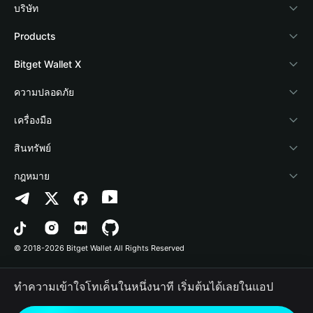
บริษัท
เกี่ยวกับ Bitget Wallet
Products
Blog
Crypto Card
Bitget Wallet X
Academy
Stablecoin Earn
นักพัฒนา
ความปลอดภัย
ข่าวสารด้านคริปโต
Payfi Crypto
เชื่อมต่อ Wallet
Protection Fund
เครื่องมือ
ศูนย์ช่วยเหลือ
Crypto Swap API
Bitget Wallet Pay
เทคโนโลยีความปลอดภัย
ซื้อคริปโต
สินทรัพย์
ติดต่อเรา
Altcoin Season Index
ลิสต์โปรเจกต์
การตรวจจับการอนุญาต
Arbitrum
กฎหมาย
ทรัพยากรข้อมูลของแบรนด์
Prediction Markets
การตรวจจับสัญญา
Avalanche
นโยบายความเป็นส่วนตัว
อาชีพ
DApp
การโอนเป็นชุด
Bitcoin
ข้อตกลงในการใช้บริการ
© 2018-2026 Bitget Wallet All Rights Reserved
การยืนยันช่องทางอย่างเป็นทางการ
Trade
BNB Chain
Risk Disclosure
ทำความเข้าใจโทเค็นในหนึ่งนาที เริ่มต้นได้เลยในแอป
RWA
Polygon