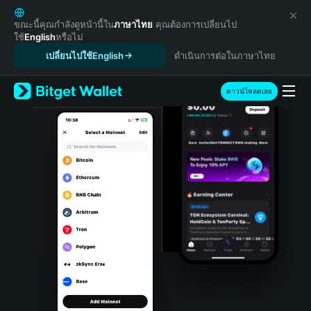
English
日本語
ขณะนี้คุณกำลังดูหน้านี้ใน
ภาษาไทย
คุณต้องการเปลี่ยนไป
ใช้
English
หรือไม่
Tiếng Việt
เปลี่ยนไปใช้English
ดำเนินการต่อในภาษาไทย
Русский
Español (Latinoamérica)
Türkçe
ดาวน์โหลดเลย
Italiano
Français
Deutsch
简体中文
繁體中文
Português (Portugal)
Bahasa Indonesia
ภาษาไทย
हिन्दी
বাংলা
Español
Português (Brasil)
Español (Argentina)