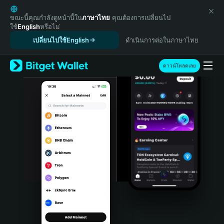
English
日本語
ขณะนี้คุณกำลังดูหน้านี้ใน
ภาษาไทย
คุณต้องการเปลี่ยนไป
ใช้
English
หรือไม่
Tiếng Việt
เปลี่ยนไปใช้English
ดำเนินการต่อในภาษาไทย
Русский
Español (Latinoamérica)
Türkçe
ดาวน์โหลดเลย
Italiano
Français
Deutsch
简体中文
繁體中文
Português (Portugal)
Bahasa Indonesia
ภาษาไทย
हिन्दी
বাংলা
Español
Português (Brasil)
Español (Argentina)