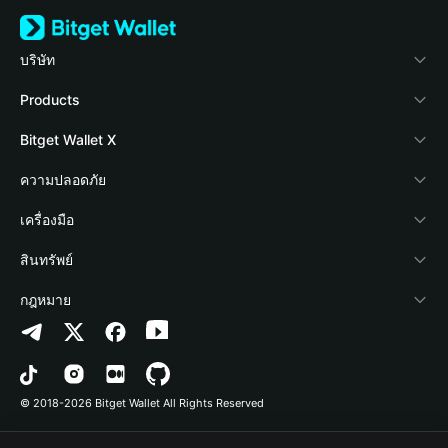
บริษัท
เกี่ยวกับ Bitget Wallet
Products
Blog
Crypto Card
Bitget Wallet X
Academy
Stablecoin Earn
นักพัฒนา
ความปลอดภัย
ข่าวสารด้านคริปโต
Payfi Crypto
เชื่อมต่อ Wallet
Protection Fund
เครื่องมือ
ศูนย์ช่วยเหลือ
Crypto Swap API
Bitget Wallet Pay
เทคโนโลยีความปลอดภัย
ซื้อคริปโต
สินทรัพย์
ติดต่อเรา
Altcoin Season Index
ลิสต์โปรเจกต์
การตรวจจับการอนุญาต
Arbitrum
กฎหมาย
ทรัพยากรข้อมูลของแบรนด์
Prediction Markets
การตรวจจับสัญญา
Avalanche
นโยบายความเป็นส่วนตัว
อาชีพ
DApp
การโอนเป็นชุด
Bitcoin
ข้อตกลงในการใช้บริการ
© 2018-2026 Bitget Wallet All Rights Reserved
การยืนยันช่องทางอย่างเป็นทางการ
Trade
BNB Chain
Risk Disclosure