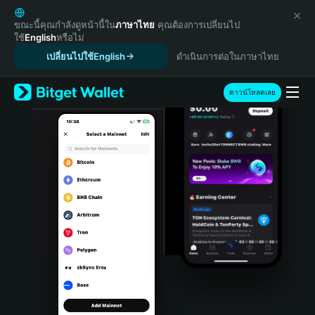
English
日本語
ขณะนี้คุณกำลังดูหน้านี้ใน
ภาษาไทย
คุณต้องการเปลี่ยนไป
ใช้
English
หรือไม่
Tiếng Việt
เปลี่ยนไปใช้English
ดำเนินการต่อในภาษาไทย
Русский
Español (Latinoamérica)
Türkçe
ดาวน์โหลดเลย
Italiano
Français
Deutsch
简体中文
繁體中文
Português (Portugal)
Bahasa Indonesia
ภาษาไทย
हिन्दी
বাংলা
Español
Português (Brasil)
Español (Argentina)