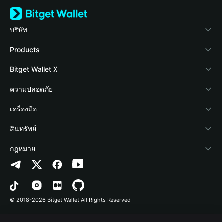
บริษัท
เกี่ยวกับ Bitget Wallet
Products
Blog
Crypto Card
Bitget Wallet X
Academy
Stablecoin Earn
นักพัฒนา
ความปลอดภัย
ข่าวสารด้านคริปโต
Payfi Crypto
เชื่อมต่อ Wallet
Protection Fund
เครื่องมือ
ศูนย์ช่วยเหลือ
Crypto Swap API
Bitget Wallet Pay
เทคโนโลยีความปลอดภัย
ซื้อคริปโต
สินทรัพย์
ติดต่อเรา
Altcoin Season Index
ลิสต์โปรเจกต์
การตรวจจับการอนุญาต
Arbitrum
กฎหมาย
ทรัพยากรข้อมูลของแบรนด์
Prediction Markets
การตรวจจับสัญญา
Avalanche
นโยบายความเป็นส่วนตัว
อาชีพ
DApp
การโอนเป็นชุด
Bitcoin
ข้อตกลงในการใช้บริการ
© 2018-2026 Bitget Wallet All Rights Reserved
การยืนยันช่องทางอย่างเป็นทางการ
Trade
BNB Chain
Risk Disclosure