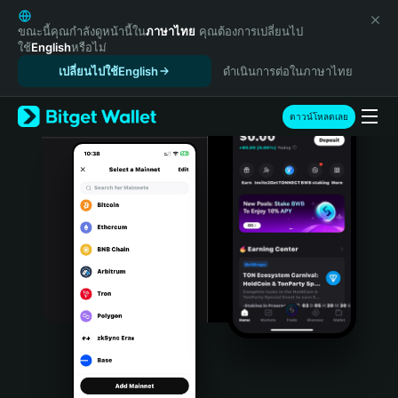
English
日本語
ขณะนี้คุณกำลังดูหน้านี้ใน
ภาษาไทย
คุณต้องการเปลี่ยนไป
ใช้
English
หรือไม่
Tiếng Việt
เปลี่ยนไปใช้English
ดำเนินการต่อในภาษาไทย
Русский
Español (Latinoamérica)
Türkçe
ดาวน์โหลดเลย
Italiano
Français
Deutsch
简体中文
繁體中文
Português (Portugal)
Bahasa Indonesia
ภาษาไทย
हिन्दी
বাংলা
Español
Português (Brasil)
Español (Argentina)