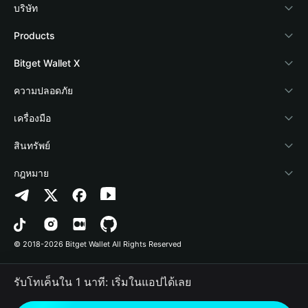
บริษัท
เกี่ยวกับ Bitget Wallet
Products
Blog
Crypto Card
Bitget Wallet X
Academy
Stablecoin Earn
นักพัฒนา
ความปลอดภัย
ข่าวสารด้านคริปโต
Payfi Crypto
เชื่อมต่อ Wallet
Protection Fund
เครื่องมือ
ศูนย์ช่วยเหลือ
Crypto Swap API
Bitget Wallet Pay
เทคโนโลยีความปลอดภัย
ซื้อคริปโต
สินทรัพย์
ติดต่อเรา
Altcoin Season Index
ลิสต์โปรเจกต์
การตรวจจับการอนุญาต
Arbitrum
กฎหมาย
ทรัพยากรข้อมูลของแบรนด์
Prediction Markets
การตรวจจับสัญญา
Avalanche
นโยบายความเป็นส่วนตัว
อาชีพ
DApp
การโอนเป็นชุด
Bitcoin
ข้อตกลงในการใช้บริการ
© 2018-2026 Bitget Wallet All Rights Reserved
การยืนยันช่องทางอย่างเป็นทางการ
Trade
BNB Chain
Risk Disclosure
รับโทเค็นใน 1 นาที: เริ่มในแอปได้เลย
RWA
Polygon