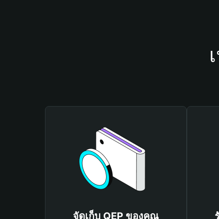
เ
จัดเก็บ QEP ของคุณ
ร