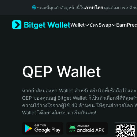
English
ขณะนี้คุณกำลังดูหน้านี้ใน
ภาษาไทย
คุณต้องการเปลี่ย
日本語
Tiếng Việt
Wallet
บัตร
Swap
Earn
Pred
Русский
Español (Latinoamérica)
Türkçe
Italiano
Français
Deutsch
QEP Wallet
简体中文
繁體中文
Português (Portugal)
หากกำลังมองหา Wallet สำหรับคริปโตที่เชื่อถือได้และป
Bahasa Indonesia
QEP ของคุณอยู่ Bitget Wallet ก็เป็นตัวเลือกที่ดีที่สุดส
ภาษาไทย
ความไว้วางใจจากผู้ใช้ 40 ล้านคน ให้คุณสำรวจโลก 
हिन्दी
Wallet ได้อย่างอิสระ มาเริ่มกันเลย!
বাংলা
Español
Português (Brasil)
Español (Argentina)