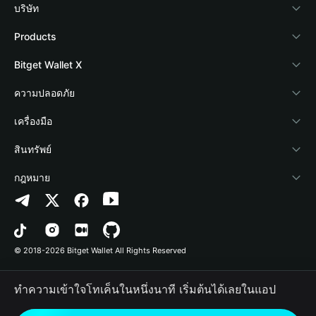
บริษัท
เกี่ยวกับ Bitget Wallet
Products
Blog
Crypto Card
Bitget Wallet X
Academy
Stablecoin Earn
นักพัฒนา
ความปลอดภัย
ข่าวสารด้านคริปโต
Payfi Crypto
เชื่อมต่อ Wallet
Protection Fund
เครื่องมือ
ศูนย์ช่วยเหลือ
Crypto Swap API
Bitget Wallet Pay
เทคโนโลยีความปลอดภัย
ซื้อคริปโต
สินทรัพย์
ติดต่อเรา
Altcoin Season Index
ลิสต์โปรเจกต์
การตรวจจับการอนุญาต
Arbitrum
กฎหมาย
ทรัพยากรข้อมูลของแบรนด์
Prediction Markets
การตรวจจับสัญญา
Avalanche
นโยบายความเป็นส่วนตัว
อาชีพ
DApp
การโอนเป็นชุด
Bitcoin
ข้อตกลงในการใช้บริการ
© 2018-2026 Bitget Wallet All Rights Reserved
การยืนยันช่องทางอย่างเป็นทางการ
Trade
BNB Chain
Risk Disclosure
ทำความเข้าใจโทเค็นในหนึ่งนาที เริ่มต้นได้เลยในแอป
RWA
Polygon