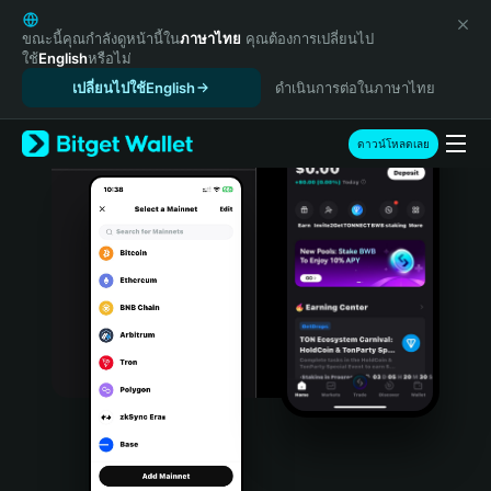
English
日本語
ขณะนี้คุณกำลังดูหน้านี้ใน
ภาษาไทย
คุณต้องการเปลี่ยนไป
ใช้
English
หรือไม่
Tiếng Việt
เปลี่ยนไปใช้English
ดำเนินการต่อในภาษาไทย
Русский
Español (Latinoamérica)
Türkçe
ดาวน์โหลดเลย
Italiano
Français
Deutsch
简体中文
繁體中文
Português (Portugal)
Bahasa Indonesia
ภาษาไทย
हिन्दी
বাংলা
Español
Português (Brasil)
Español (Argentina)