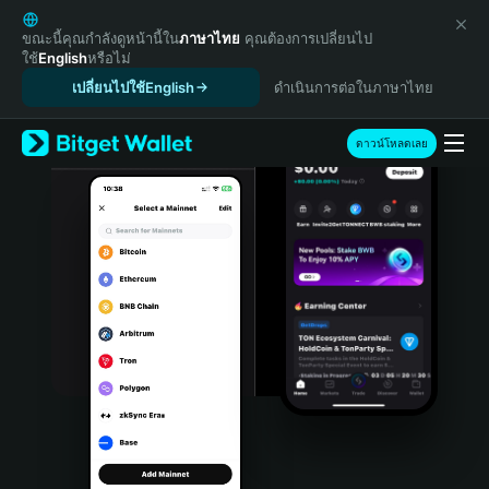
English
日本語
ขณะนี้คุณกำลังดูหน้านี้ใน
ภาษาไทย
คุณต้องการเปลี่ยนไป
ใช้
English
หรือไม่
Tiếng Việt
เปลี่ยนไปใช้English
ดำเนินการต่อในภาษาไทย
Русский
Español (Latinoamérica)
Türkçe
ดาวน์โหลดเลย
Italiano
Français
Deutsch
简体中文
繁體中文
Português (Portugal)
Bahasa Indonesia
ภาษาไทย
हिन्दी
বাংলা
Español
Português (Brasil)
Español (Argentina)