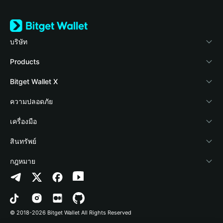
บริษัท
เกี่ยวกับ Bitget Wallet
Products
Blog
Crypto Card
Bitget Wallet X
Academy
Stablecoin Earn
นักพัฒนา
ความปลอดภัย
ข่าวสารด้านคริปโต
Payfi Crypto
เชื่อมต่อ Wallet
Protection Fund
เครื่องมือ
ศูนย์ช่วยเหลือ
Crypto Swap API
Bitget Wallet Pay
เทคโนโลยีความปลอดภัย
ซื้อคริปโต
สินทรัพย์
ติดต่อเรา
Altcoin Season Index
ลิสต์โปรเจกต์
การตรวจจับการอนุญาต
Arbitrum
กฎหมาย
ทรัพยากรข้อมูลของแบรนด์
Prediction Markets
การตรวจจับสัญญา
Avalanche
นโยบายความเป็นส่วนตัว
อาชีพ
DApp
การโอนเป็นชุด
Bitcoin
ข้อตกลงในการใช้บริการ
© 2018-2026 Bitget Wallet All Rights Reserved
การยืนยันช่องทางอย่างเป็นทางการ
Trade
BNB Chain
Risk Disclosure