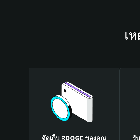
เห
จัดเก็บ RDOGE ของคุณ
รั