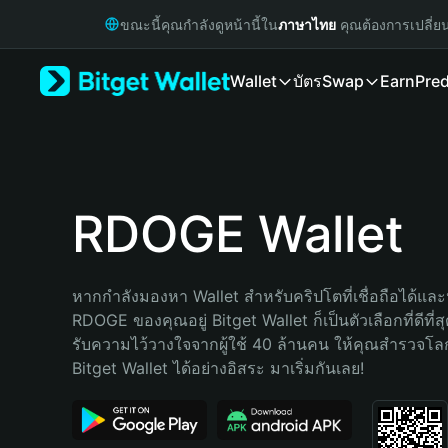
English
ขณะนี้คุณกำลังดูหน้านี้ใน
ภาษาไทย
คุณต้องการเปลี่ย
日本語
Tiếng Việt
Wallet
บัตร
Swap
Earn
Pred
Русский
Español (Latinoamérica)
Türkçe
Italiano
Français
Deutsch
RDOGE Wallet
简体中文
繁體中文
Português (Portugal)
หากกำลังมองหา Wallet สำหรับคริปโตที่เชื่อถือได้และป
Bahasa Indonesia
RDOGE ของคุณอยู่ Bitget Wallet ก็เป็นตัวเลือกที่ดีที่
ภาษาไทย
รับความไว้วางใจจากผู้ใช้ 40 ล้านคน ให้คุณสำรวจโ
हिन्दी
Bitget Wallet ได้อย่างอิสระ มาเริ่มกันเลย!
বাংলা
Español
Português (Brasil)
Español (Argentina)