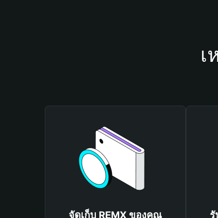
เ
จัดเก็บ REMX ของคุณ
ร