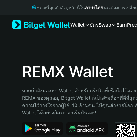
English
ขณะนี้คุณกำลังดูหน้านี้ใน
ภาษาไทย
คุณต้องการเปลี่ย
日本語
Tiếng Việt
Wallet
บัตร
Swap
Earn
Pred
Русский
Español (Latinoamérica)
Türkçe
Italiano
Français
Deutsch
REMX Wallet
简体中文
繁體中文
Português (Portugal)
หากกำลังมองหา Wallet สำหรับคริปโตที่เชื่อถือได้และป
Bahasa Indonesia
REMX ของคุณอยู่ Bitget Wallet ก็เป็นตัวเลือกที่ดีที่สุ
ภาษาไทย
ความไว้วางใจจากผู้ใช้ 40 ล้านคน ให้คุณสำรวจโลก 
हिन्दी
Wallet ได้อย่างอิสระ มาเริ่มกันเลย!
বাংলা
Español
Português (Brasil)
Español (Argentina)