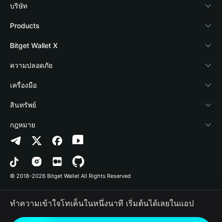
บริษัท
เกี่ยวกับ Bitget Wallet
Products
Blog
Crypto Card
Bitget Wallet X
Academy
Stablecoin Earn
นักพัฒนา
ความปลอดภัย
ข่าวสารด้านคริปโต
Payfi Crypto
เชื่อมต่อ Wallet
Protection Fund
เครื่องมือ
ศูนย์ช่วยเหลือ
Crypto Swap API
Bitget Wallet Pay
เทคโนโลยีความปลอดภัย
ซื้อคริปโต
สินทรัพย์
ติดต่อเรา
Altcoin Season Index
ลิสต์โปรเจกต์
การตรวจจับการอนุญาต
Arbitrum
กฎหมาย
ทรัพยากรข้อมูลของแบรนด์
Prediction Markets
การตรวจจับสัญญา
Avalanche
นโยบายความเป็นส่วนตัว
อาชีพ
DApp
การโอนเป็นชุด
Bitcoin
ข้อตกลงในการใช้บริการ
© 2018-2026 Bitget Wallet All Rights Reserved
การยืนยันช่องทางอย่างเป็นทางการ
Trade
BNB Chain
Risk Disclosure
ทำความเข้าใจโทเค็นในหนึ่งนาที เริ่มต้นได้เลยในแอป
RWA
Polygon