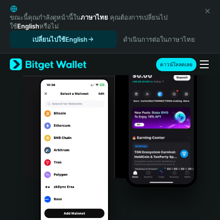
English
日本語
ขณะนี้คุณกำลังดูหน้านี้ใน
ภาษาไทย
คุณต้องการเปลี่ยนไป
ใช้
English
หรือไม่
Tiếng Việt
เปลี่ยนไปใช้English
ดำเนินการต่อในภาษาไทย
Русский
Español (Latinoamérica)
Türkçe
ดาวน์โหลดเลย
Italiano
Français
Deutsch
简体中文
繁體中文
Português (Portugal)
Bahasa Indonesia
ภาษาไทย
हिन्दी
বাংলা
Español
Português (Brasil)
Español (Argentina)