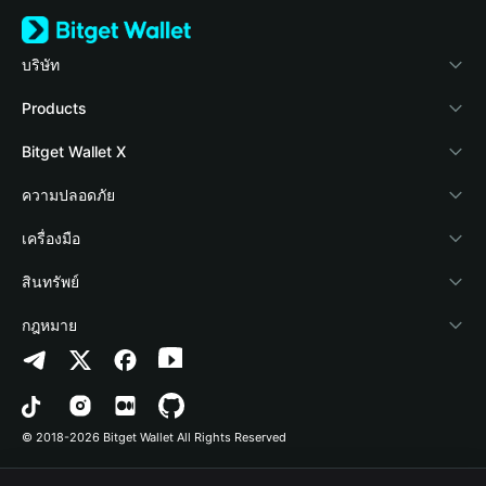
บริษัท
เกี่ยวกับ Bitget Wallet
Products
Blog
Crypto Card
Bitget Wallet X
Academy
Stablecoin Earn
นักพัฒนา
ความปลอดภัย
ข่าวสารด้านคริปโต
Payfi Crypto
เชื่อมต่อ Wallet
Protection Fund
เครื่องมือ
ศูนย์ช่วยเหลือ
Crypto Swap API
Bitget Wallet Pay
เทคโนโลยีความปลอดภัย
ซื้อคริปโต
สินทรัพย์
ติดต่อเรา
Altcoin Season Index
ลิสต์โปรเจกต์
การตรวจจับการอนุญาต
Arbitrum
กฎหมาย
ทรัพยากรข้อมูลของแบรนด์
Prediction Markets
การตรวจจับสัญญา
Avalanche
นโยบายความเป็นส่วนตัว
อาชีพ
DApp
การโอนเป็นชุด
Bitcoin
ข้อตกลงในการใช้บริการ
© 2018-2026 Bitget Wallet All Rights Reserved
การยืนยันช่องทางอย่างเป็นทางการ
Trade
BNB Chain
Risk Disclosure