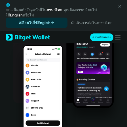
English
日本語
ขณะนี้คุณกำลังดูหน้านี้ใน
ภาษาไทย
คุณต้องการเปลี่ยนไป
ใช้
English
หรือไม่
Tiếng Việt
เปลี่ยนไปใช้English
ดำเนินการต่อในภาษาไทย
Русский
Español (Latinoamérica)
Türkçe
ดาวน์โหลดเลย
Italiano
Français
Deutsch
简体中文
繁體中文
Português (Portugal)
Bahasa Indonesia
ภาษาไทย
हिन्दी
বাংলা
Español
Português (Brasil)
Español (Argentina)