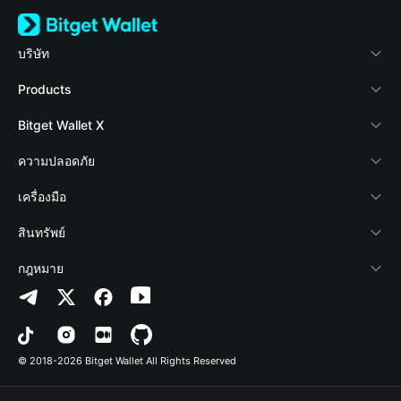
บริษัท
เกี่ยวกับ Bitget Wallet
Products
Blog
Crypto Card
Bitget Wallet X
Academy
Stablecoin Earn
นักพัฒนา
ความปลอดภัย
ข่าวสารด้านคริปโต
Payfi Crypto
เชื่อมต่อ Wallet
Protection Fund
เครื่องมือ
ศูนย์ช่วยเหลือ
Crypto Swap API
Bitget Wallet Pay
เทคโนโลยีความปลอดภัย
ซื้อคริปโต
สินทรัพย์
ติดต่อเรา
Altcoin Season Index
ลิสต์โปรเจกต์
การตรวจจับการอนุญาต
Arbitrum
กฎหมาย
ทรัพยากรข้อมูลของแบรนด์
Prediction Markets
การตรวจจับสัญญา
Avalanche
นโยบายความเป็นส่วนตัว
อาชีพ
DApp
การโอนเป็นชุด
Bitcoin
ข้อตกลงในการใช้บริการ
© 2018-2026 Bitget Wallet All Rights Reserved
การยืนยันช่องทางอย่างเป็นทางการ
Trade
BNB Chain
Risk Disclosure