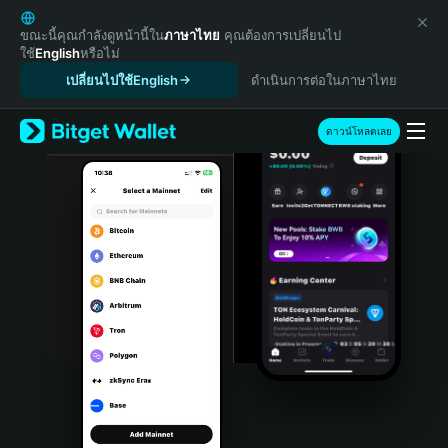
English
日本語
ขณะนี้คุณกำลังดูหน้านี้ใน
ภาษาไทย
คุณต้องการเปลี่ยนไป
ใช้
English
หรือไม่
Tiếng Việt
เปลี่ยนไปใช้English
ดำเนินการต่อในภาษาไทย
Русский
Español (Latinoamérica)
Türkçe
ดาวน์โหลดเลย
Italiano
Français
Deutsch
简体中文
繁體中文
Português (Portugal)
Bahasa Indonesia
ภาษาไทย
हिन्दी
বাংলা
Español
Português (Brasil)
Español (Argentina)