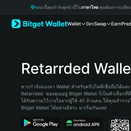
English
ขณะนี้คุณกำลังดูหน้านี้ใน
ภาษาไทย
คุณต้องการเปลี่ย
日本語
Tiếng Việt
Wallet
บัตร
Swap
Earn
Pred
Русский
Español (Latinoamérica)
Türkçe
Italiano
Français
Deutsch
Retarrded Walle
简体中文
繁體中文
Português (Portugal)
หากกำลังมองหา Wallet สำหรับคริปโตที่เชื่อถือได้และป
Bahasa Indonesia
Retarrded  ของคุณอยู่ Bitget Wallet ก็เป็นตัวเลือกที่ดี
ภาษาไทย
ได้รับความไว้วางใจจากผู้ใช้ 40 ล้านคน ให้คุณสำรว
हिन्दी
Bitget Wallet ได้อย่างอิสระ มาเริ่มกันเลย!
বাংলা
Español
Português (Brasil)
Español (Argentina)