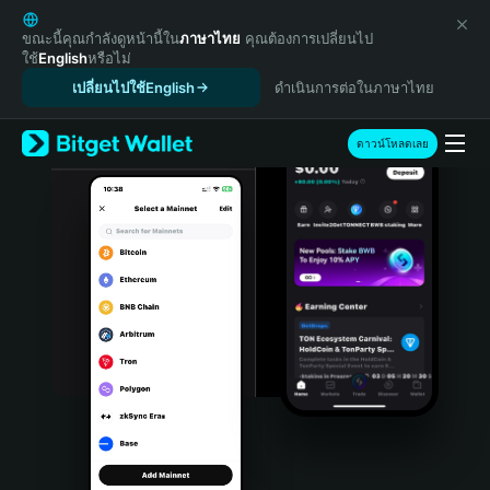
English
日本語
ขณะนี้คุณกำลังดูหน้านี้ใน
ภาษาไทย
คุณต้องการเปลี่ยนไป
ใช้
English
หรือไม่
Tiếng Việt
เปลี่ยนไปใช้English
ดำเนินการต่อในภาษาไทย
Русский
Español (Latinoamérica)
Türkçe
ดาวน์โหลดเลย
Italiano
Français
Deutsch
简体中文
繁體中文
Português (Portugal)
Bahasa Indonesia
ภาษาไทย
हिन्दी
বাংলা
Español
Português (Brasil)
Español (Argentina)