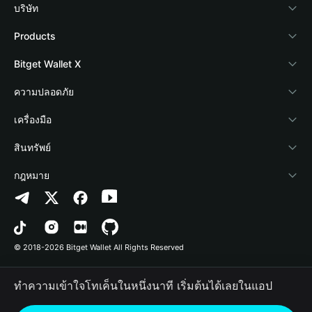
บริษัท
เกี่ยวกับ Bitget Wallet
Products
Blog
Crypto Card
Bitget Wallet X
Academy
Stablecoin Earn
นักพัฒนา
ความปลอดภัย
ข่าวสารด้านคริปโต
Payfi Crypto
เชื่อมต่อ Wallet
Protection Fund
เครื่องมือ
ศูนย์ช่วยเหลือ
Crypto Swap API
Bitget Wallet Pay
เทคโนโลยีความปลอดภัย
ซื้อคริปโต
สินทรัพย์
ติดต่อเรา
Altcoin Season Index
ลิสต์โปรเจกต์
การตรวจจับการอนุญาต
Arbitrum
กฎหมาย
ทรัพยากรข้อมูลของแบรนด์
Prediction Markets
การตรวจจับสัญญา
Avalanche
นโยบายความเป็นส่วนตัว
อาชีพ
DApp
การโอนเป็นชุด
Bitcoin
ข้อตกลงในการใช้บริการ
© 2018-2026 Bitget Wallet All Rights Reserved
การยืนยันช่องทางอย่างเป็นทางการ
Trade
BNB Chain
Risk Disclosure
ทำความเข้าใจโทเค็นในหนึ่งนาที เริ่มต้นได้เลยในแอป
RWA
Polygon