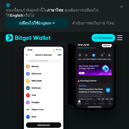
English
日本語
ขณะนี้คุณกำลังดูหน้านี้ใน
ภาษาไทย
คุณต้องการเปลี่ยนไป
ใช้
English
หรือไม่
Tiếng Việt
เปลี่ยนไปใช้English
ดำเนินการต่อในภาษาไทย
Русский
Español (Latinoamérica)
Türkçe
ดาวน์โหลดเลย
Italiano
Français
Deutsch
简体中文
繁體中文
Português (Portugal)
Bahasa Indonesia
ภาษาไทย
हिन्दी
বাংলা
Español
Português (Brasil)
Español (Argentina)