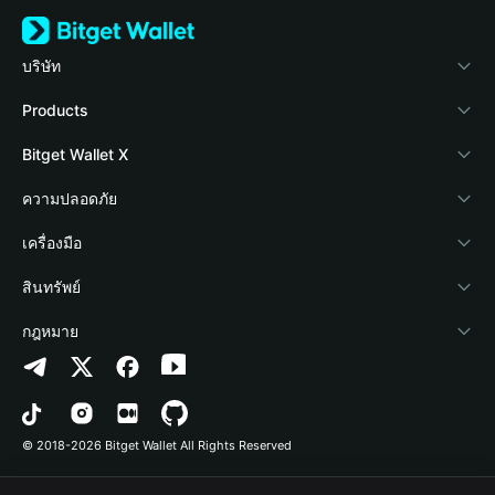
บริษัท
เกี่ยวกับ Bitget Wallet
Products
Blog
Crypto Card
Bitget Wallet X
Academy
Stablecoin Earn
นักพัฒนา
ความปลอดภัย
ข่าวสารด้านคริปโต
Payfi Crypto
เชื่อมต่อ Wallet
Protection Fund
เครื่องมือ
ศูนย์ช่วยเหลือ
Crypto Swap API
Bitget Wallet Pay
เทคโนโลยีความปลอดภัย
ซื้อคริปโต
สินทรัพย์
ติดต่อเรา
Altcoin Season Index
ลิสต์โปรเจกต์
การตรวจจับการอนุญาต
Arbitrum
กฎหมาย
ทรัพยากรข้อมูลของแบรนด์
Prediction Markets
การตรวจจับสัญญา
Avalanche
นโยบายความเป็นส่วนตัว
อาชีพ
DApp
การโอนเป็นชุด
Bitcoin
ข้อตกลงในการใช้บริการ
© 2018-2026 Bitget Wallet All Rights Reserved
การยืนยันช่องทางอย่างเป็นทางการ
Trade
BNB Chain
Risk Disclosure