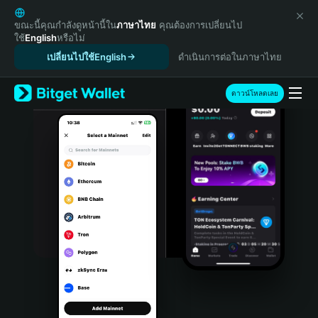
English
日本語
ขณะนี้คุณกำลังดูหน้านี้ใน
ภาษาไทย
คุณต้องการเปลี่ยนไป
ใช้
English
หรือไม่
Tiếng Việt
เปลี่ยนไปใช้English
ดำเนินการต่อในภาษาไทย
Русский
Español (Latinoamérica)
Türkçe
ดาวน์โหลดเลย
Italiano
Français
Deutsch
简体中文
繁體中文
Português (Portugal)
Bahasa Indonesia
ภาษาไทย
हिन्दी
বাংলা
Español
Português (Brasil)
Español (Argentina)