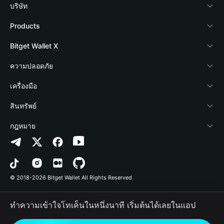
บริษัท
เกี่ยวกับ Bitget Wallet
Products
Blog
Crypto Card
Bitget Wallet X
Academy
Stablecoin Earn
นักพัฒนา
ความปลอดภัย
ข่าวสารด้านคริปโต
Payfi Crypto
เชื่อมต่อ Wallet
Protection Fund
เครื่องมือ
ศูนย์ช่วยเหลือ
Crypto Swap API
Bitget Wallet Pay
เทคโนโลยีความปลอดภัย
ซื้อคริปโต
สินทรัพย์
ติดต่อเรา
Altcoin Season Index
ลิสต์โปรเจกต์
การตรวจจับการอนุญาต
Arbitrum
กฎหมาย
ทรัพยากรข้อมูลของแบรนด์
Prediction Markets
การตรวจจับสัญญา
Avalanche
นโยบายความเป็นส่วนตัว
อาชีพ
DApp
การโอนเป็นชุด
Bitcoin
ข้อตกลงในการใช้บริการ
© 2018-2026 Bitget Wallet All Rights Reserved
การยืนยันช่องทางอย่างเป็นทางการ
Trade
BNB Chain
Risk Disclosure
ทำความเข้าใจโทเค็นในหนึ่งนาที เริ่มต้นได้เลยในแอป
RWA
Polygon