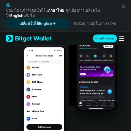
English
日本語
ขณะนี้คุณกำลังดูหน้านี้ใน
ภาษาไทย
คุณต้องการเปลี่ยนไป
ใช้
English
หรือไม่
Tiếng Việt
เปลี่ยนไปใช้English
ดำเนินการต่อในภาษาไทย
Русский
Español (Latinoamérica)
Türkçe
ดาวน์โหลดเลย
Italiano
Français
Deutsch
简体中文
繁體中文
Português (Portugal)
Bahasa Indonesia
ภาษาไทย
हिन्दी
বাংলা
Español
Português (Brasil)
Español (Argentina)