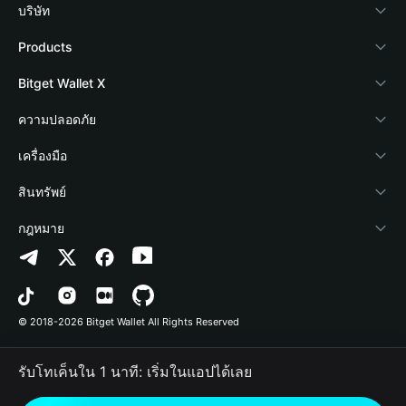
บริษัท
เกี่ยวกับ Bitget Wallet
Products
Blog
Crypto Card
Bitget Wallet X
Academy
Stablecoin Earn
นักพัฒนา
ความปลอดภัย
ข่าวสารด้านคริปโต
Payfi Crypto
เชื่อมต่อ Wallet
Protection Fund
เครื่องมือ
ศูนย์ช่วยเหลือ
Crypto Swap API
Bitget Wallet Pay
เทคโนโลยีความปลอดภัย
ซื้อคริปโต
สินทรัพย์
ติดต่อเรา
Altcoin Season Index
ลิสต์โปรเจกต์
การตรวจจับการอนุญาต
Arbitrum
กฎหมาย
ทรัพยากรข้อมูลของแบรนด์
Prediction Markets
การตรวจจับสัญญา
Avalanche
นโยบายความเป็นส่วนตัว
อาชีพ
DApp
การโอนเป็นชุด
Bitcoin
ข้อตกลงในการใช้บริการ
© 2018-2026 Bitget Wallet All Rights Reserved
การยืนยันช่องทางอย่างเป็นทางการ
Trade
BNB Chain
Risk Disclosure
รับโทเค็นใน 1 นาที: เริ่มในแอปได้เลย
RWA
Polygon