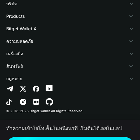
บริษัท
เกี่ยวกับ Bitget Wallet
Products
Blog
Crypto Card
Bitget Wallet X
Academy
Stablecoin Earn
นักพัฒนา
ความปลอดภัย
ข่าวสารด้านคริปโต
Payfi Crypto
เชื่อมต่อ Wallet
Protection Fund
เครื่องมือ
ศูนย์ช่วยเหลือ
Crypto Swap API
Bitget Wallet Pay
เทคโนโลยีความปลอดภัย
ซื้อคริปโต
สินทรัพย์
ติดต่อเรา
Altcoin Season Index
ลิสต์โปรเจกต์
การตรวจจับการอนุญาต
Arbitrum
กฎหมาย
ทรัพยากรข้อมูลของแบรนด์
Prediction Markets
การตรวจจับสัญญา
Avalanche
นโยบายความเป็นส่วนตัว
อาชีพ
DApp
การโอนเป็นชุด
Bitcoin
ข้อตกลงในการใช้บริการ
© 2018-2026 Bitget Wallet All Rights Reserved
การยืนยันช่องทางอย่างเป็นทางการ
Trade
BNB Chain
Risk Disclosure
ทำความเข้าใจโทเค็นในหนึ่งนาที เริ่มต้นได้เลยในแอป
RWA
Polygon