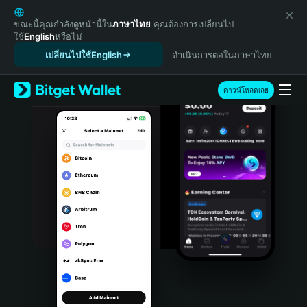
English
日本語
ขณะนี้คุณกำลังดูหน้านี้ใน
ภาษาไทย
คุณต้องการเปลี่ยนไป
ใช้
English
หรือไม่
Tiếng Việt
เปลี่ยนไปใช้English
ดำเนินการต่อในภาษาไทย
Русский
Español (Latinoamérica)
Türkçe
ดาวน์โหลดเลย
Italiano
Français
Deutsch
简体中文
繁體中文
Português (Portugal)
Bahasa Indonesia
ภาษาไทย
हिन्दी
বাংলা
Español
Português (Brasil)
Español (Argentina)