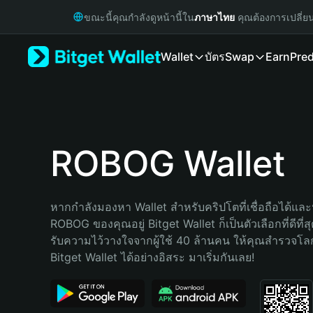
English
ขณะนี้คุณกำลังดูหน้านี้ใน
ภาษาไทย
คุณต้องการเปลี่ย
日本語
Tiếng Việt
Wallet
บัตร
Swap
Earn
Pred
Русский
Español (Latinoamérica)
Türkçe
Italiano
Français
Deutsch
ROBOG Wallet
简体中文
繁體中文
Português (Portugal)
หากกำลังมองหา Wallet สำหรับคริปโตที่เชื่อถือได้และป
Bahasa Indonesia
ROBOG ของคุณอยู่ Bitget Wallet ก็เป็นตัวเลือกที่ดีที่
ภาษาไทย
รับความไว้วางใจจากผู้ใช้ 40 ล้านคน ให้คุณสำรวจโ
हिन्दी
Bitget Wallet ได้อย่างอิสระ มาเริ่มกันเลย!
বাংলা
Español
Português (Brasil)
Español (Argentina)