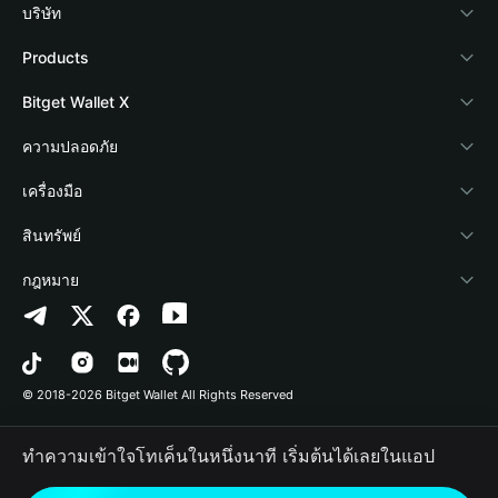
บริษัท
เกี่ยวกับ Bitget Wallet
Products
Blog
Crypto Card
Bitget Wallet X
Academy
Stablecoin Earn
นักพัฒนา
ความปลอดภัย
ข่าวสารด้านคริปโต
Payfi Crypto
เชื่อมต่อ Wallet
Protection Fund
เครื่องมือ
ศูนย์ช่วยเหลือ
Crypto Swap API
Bitget Wallet Pay
เทคโนโลยีความปลอดภัย
ซื้อคริปโต
สินทรัพย์
ติดต่อเรา
Altcoin Season Index
ลิสต์โปรเจกต์
การตรวจจับการอนุญาต
Arbitrum
กฎหมาย
ทรัพยากรข้อมูลของแบรนด์
Prediction Markets
การตรวจจับสัญญา
Avalanche
นโยบายความเป็นส่วนตัว
อาชีพ
DApp
การโอนเป็นชุด
Bitcoin
ข้อตกลงในการใช้บริการ
© 2018-2026 Bitget Wallet All Rights Reserved
การยืนยันช่องทางอย่างเป็นทางการ
Trade
BNB Chain
Risk Disclosure
ทำความเข้าใจโทเค็นในหนึ่งนาที เริ่มต้นได้เลยในแอป
RWA
Polygon