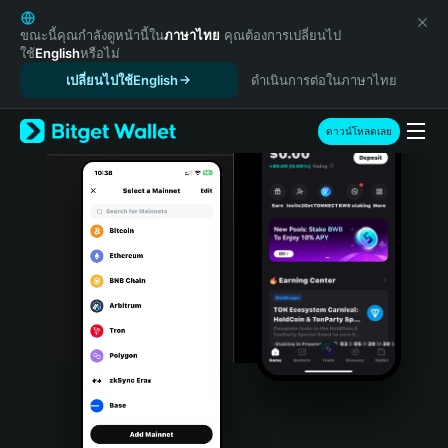
English
日本語
ขณะนี้คุณกำลังดูหน้านี้ใน
ภาษาไทย
คุณต้องการเปลี่ยนไป
ใช้
English
หรือไม่
Tiếng Việt
เปลี่ยนไปใช้English
ดำเนินการต่อในภาษาไทย
Русский
Español (Latinoamérica)
Türkçe
ดาวน์โหลดเลย
Italiano
Français
Deutsch
简体中文
繁體中文
Português (Portugal)
Bahasa Indonesia
ภาษาไทย
हिन्दी
বাংলা
Español
Português (Brasil)
Español (Argentina)