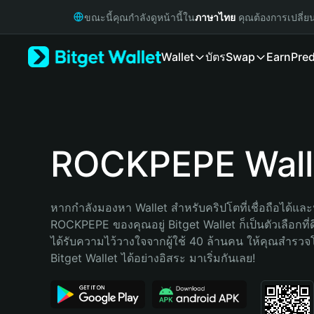
English
ขณะนี้คุณกำลังดูหน้านี้ใน
ภาษาไทย
คุณต้องการเปลี่ย
日本語
Tiếng Việt
Wallet
บัตร
Swap
Earn
Pred
Русский
Español (Latinoamérica)
Türkçe
Italiano
Français
Deutsch
ROCKPEPE Wall
简体中文
繁體中文
Português (Portugal)
หากกำลังมองหา Wallet สำหรับคริปโตที่เชื่อถือได้และป
Bahasa Indonesia
ROCKPEPE ของคุณอยู่ Bitget Wallet ก็เป็นตัวเลือกที่ดี
ภาษาไทย
ได้รับความไว้วางใจจากผู้ใช้ 40 ล้านคน ให้คุณสำรว
हिन्दी
Bitget Wallet ได้อย่างอิสระ มาเริ่มกันเลย!
বাংলা
Español
Português (Brasil)
Español (Argentina)