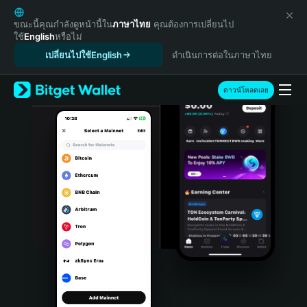
English
日本語
ขณะนี้คุณกำลังดูหน้านี้ใน
ภาษาไทย
คุณต้องการเปลี่ยนไป
ใช้
English
หรือไม่
Tiếng Việt
เปลี่ยนไปใช้English
ดำเนินการต่อในภาษาไทย
Русский
Español (Latinoamérica)
Türkçe
ดาวน์โหลดเลย
Italiano
Français
Deutsch
简体中文
繁體中文
Português (Portugal)
Bahasa Indonesia
ภาษาไทย
हिन्दी
বাংলা
Español
Português (Brasil)
Español (Argentina)