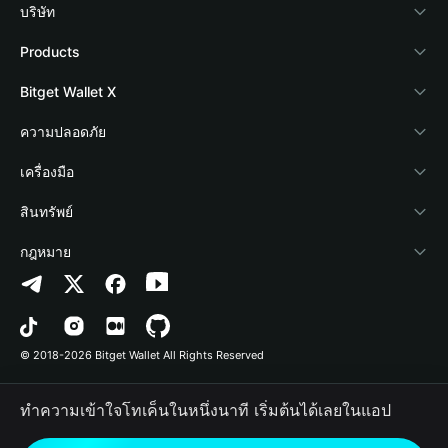
บริษัท
เกี่ยวกับ Bitget Wallet
Products
Blog
Crypto Card
Bitget Wallet X
Academy
Stablecoin Earn
นักพัฒนา
ความปลอดภัย
ข่าวสารด้านคริปโต
Payfi Crypto
เชื่อมต่อ Wallet
Protection Fund
เครื่องมือ
ศูนย์ช่วยเหลือ
Crypto Swap API
Bitget Wallet Pay
เทคโนโลยีความปลอดภัย
ซื้อคริปโต
สินทรัพย์
ติดต่อเรา
Altcoin Season Index
ลิสต์โปรเจกต์
การตรวจจับการอนุญาต
Arbitrum
กฎหมาย
ทรัพยากรข้อมูลของแบรนด์
Prediction Markets
การตรวจจับสัญญา
Avalanche
นโยบายความเป็นส่วนตัว
อาชีพ
DApp
การโอนเป็นชุด
Bitcoin
ข้อตกลงในการใช้บริการ
© 2018-2026 Bitget Wallet All Rights Reserved
การยืนยันช่องทางอย่างเป็นทางการ
Trade
BNB Chain
Risk Disclosure
ทำความเข้าใจโทเค็นในหนึ่งนาที เริ่มต้นได้เลยในแอป
RWA
Polygon