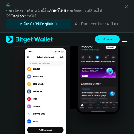
English
日本語
ขณะนี้คุณกำลังดูหน้านี้ใน
ภาษาไทย
คุณต้องการเปลี่ยนไป
ใช้
English
หรือไม่
Tiếng Việt
เปลี่ยนไปใช้English
ดำเนินการต่อในภาษาไทย
Русский
Español (Latinoamérica)
Türkçe
ดาวน์โหลดเลย
Italiano
Français
Deutsch
简体中文
繁體中文
Português (Portugal)
Bahasa Indonesia
ภาษาไทย
हिन्दी
বাংলা
Español
Português (Brasil)
Español (Argentina)