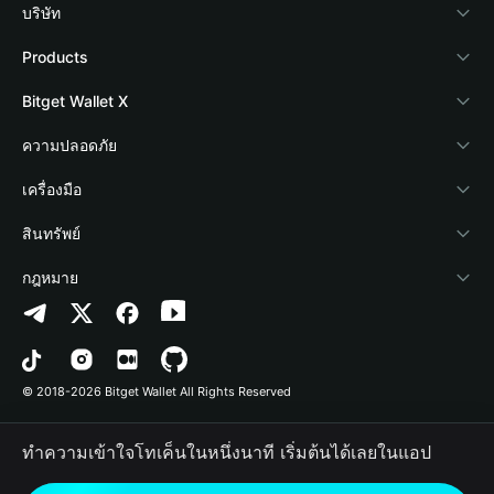
บริษัท
เกี่ยวกับ Bitget Wallet
Products
Blog
Crypto Card
Bitget Wallet X
Academy
Stablecoin Earn
นักพัฒนา
ความปลอดภัย
ข่าวสารด้านคริปโต
Payfi Crypto
เชื่อมต่อ Wallet
Protection Fund
เครื่องมือ
ศูนย์ช่วยเหลือ
Crypto Swap API
Bitget Wallet Pay
เทคโนโลยีความปลอดภัย
ซื้อคริปโต
สินทรัพย์
ติดต่อเรา
Altcoin Season Index
ลิสต์โปรเจกต์
การตรวจจับการอนุญาต
Arbitrum
กฎหมาย
ทรัพยากรข้อมูลของแบรนด์
Prediction Markets
การตรวจจับสัญญา
Avalanche
นโยบายความเป็นส่วนตัว
อาชีพ
DApp
การโอนเป็นชุด
Bitcoin
ข้อตกลงในการใช้บริการ
© 2018-2026 Bitget Wallet All Rights Reserved
การยืนยันช่องทางอย่างเป็นทางการ
Trade
BNB Chain
Risk Disclosure
ทำความเข้าใจโทเค็นในหนึ่งนาที เริ่มต้นได้เลยในแอป
RWA
Polygon