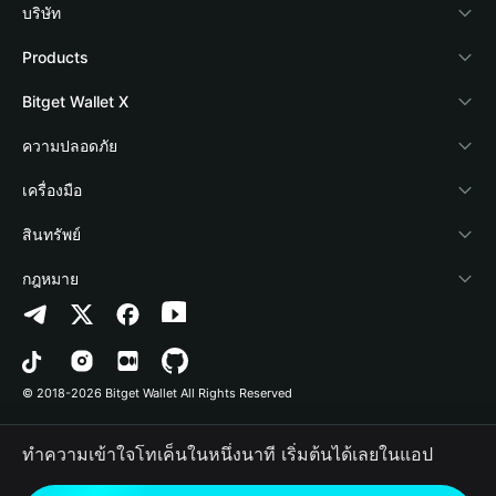
บริษัท
เกี่ยวกับ Bitget Wallet
Products
Blog
Crypto Card
Bitget Wallet X
Academy
Stablecoin Earn
นักพัฒนา
ความปลอดภัย
ข่าวสารด้านคริปโต
Payfi Crypto
เชื่อมต่อ Wallet
Protection Fund
เครื่องมือ
ศูนย์ช่วยเหลือ
Crypto Swap API
Bitget Wallet Pay
เทคโนโลยีความปลอดภัย
ซื้อคริปโต
สินทรัพย์
ติดต่อเรา
Altcoin Season Index
ลิสต์โปรเจกต์
การตรวจจับการอนุญาต
Arbitrum
กฎหมาย
ทรัพยากรข้อมูลของแบรนด์
Prediction Markets
การตรวจจับสัญญา
Avalanche
นโยบายความเป็นส่วนตัว
อาชีพ
DApp
การโอนเป็นชุด
Bitcoin
ข้อตกลงในการใช้บริการ
© 2018-2026 Bitget Wallet All Rights Reserved
การยืนยันช่องทางอย่างเป็นทางการ
Trade
BNB Chain
Risk Disclosure
ทำความเข้าใจโทเค็นในหนึ่งนาที เริ่มต้นได้เลยในแอป
RWA
Polygon