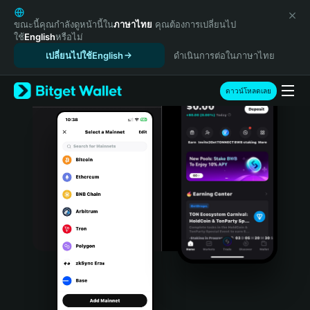
English
日本語
ขณะนี้คุณกำลังดูหน้านี้ใน
ภาษาไทย
คุณต้องการเปลี่ยนไป
ใช้
English
หรือไม่
Tiếng Việt
เปลี่ยนไปใช้English
ดำเนินการต่อในภาษาไทย
Русский
Español (Latinoamérica)
Türkçe
ดาวน์โหลดเลย
Italiano
Français
Deutsch
简体中文
繁體中文
Português (Portugal)
Bahasa Indonesia
ภาษาไทย
हिन्दी
বাংলা
Español
Português (Brasil)
Español (Argentina)