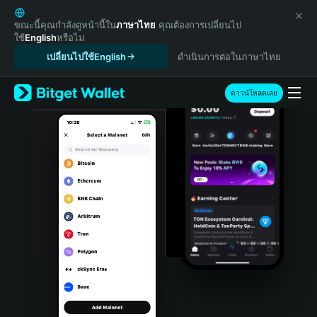
English
日本語
ขณะนี้คุณกำลังดูหน้านี้ใน
ภาษาไทย
คุณต้องการเปลี่ยนไป
ใช้
English
หรือไม่
Tiếng Việt
เปลี่ยนไปใช้English
ดำเนินการต่อในภาษาไทย
Русский
Español (Latinoamérica)
Türkçe
ดาวน์โหลดเลย
Italiano
Français
Deutsch
简体中文
繁體中文
Português (Portugal)
Bahasa Indonesia
ภาษาไทย
हिन्दी
বাংলা
Español
Português (Brasil)
Español (Argentina)