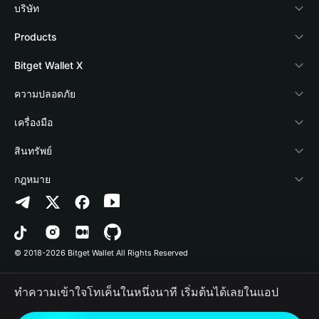
บริษัท
เกี่ยวกับ Bitget Wallet
Products
Blog
Crypto Card
Bitget Wallet X
Academy
Stablecoin Earn
นักพัฒนา
ความปลอดภัย
ข่าวสารด้านคริปโต
Payfi Crypto
เชื่อมต่อ Wallet
Protection Fund
เครื่องมือ
ศูนย์ช่วยเหลือ
Crypto Swap API
Bitget Wallet Pay
เทคโนโลยีความปลอดภัย
ซื้อคริปโต
สินทรัพย์
ติดต่อเรา
Altcoin Season Index
ลิสต์โปรเจกต์
การตรวจจับการอนุญาต
Arbitrum
กฎหมาย
ทรัพยากรข้อมูลของแบรนด์
Prediction Markets
การตรวจจับสัญญา
Avalanche
นโยบายความเป็นส่วนตัว
อาชีพ
DApp
การโอนเป็นชุด
Bitcoin
ข้อตกลงในการใช้บริการ
© 2018-2026 Bitget Wallet All Rights Reserved
การยืนยันช่องทางอย่างเป็นทางการ
Trade
BNB Chain
Risk Disclosure
ทำความเข้าใจโทเค็นในหนึ่งนาที เริ่มต้นได้เลยในแอป
RWA
Polygon