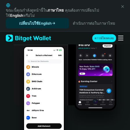
English
日本語
ขณะนี้คุณกำลังดูหน้านี้ใน
ภาษาไทย
คุณต้องการเปลี่ยนไป
ใช้
English
หรือไม่
Tiếng Việt
เปลี่ยนไปใช้English
ดำเนินการต่อในภาษาไทย
Русский
Español (Latinoamérica)
Türkçe
ดาวน์โหลดเลย
Italiano
Français
Deutsch
简体中文
繁體中文
Português (Portugal)
Bahasa Indonesia
ภาษาไทย
हिन्दी
বাংলা
Español
Português (Brasil)
Español (Argentina)