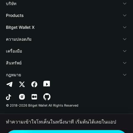
บริษัท
เกี่ยวกับ Bitget Wallet
Products
Blog
Crypto Card
Bitget Wallet X
Academy
Stablecoin Earn
นักพัฒนา
ความปลอดภัย
ข่าวสารด้านคริปโต
Payfi Crypto
เชื่อมต่อ Wallet
Protection Fund
เครื่องมือ
ศูนย์ช่วยเหลือ
Crypto Swap API
Bitget Wallet Pay
เทคโนโลยีความปลอดภัย
ซื้อคริปโต
สินทรัพย์
ติดต่อเรา
Altcoin Season Index
ลิสต์โปรเจกต์
การตรวจจับการอนุญาต
Arbitrum
กฎหมาย
ทรัพยากรข้อมูลของแบรนด์
Prediction Markets
การตรวจจับสัญญา
Avalanche
นโยบายความเป็นส่วนตัว
อาชีพ
DApp
การโอนเป็นชุด
Bitcoin
ข้อตกลงในการใช้บริการ
© 2018-2026 Bitget Wallet All Rights Reserved
การยืนยันช่องทางอย่างเป็นทางการ
Trade
BNB Chain
Risk Disclosure
ทำความเข้าใจโทเค็นในหนึ่งนาที เริ่มต้นได้เลยในแอป
RWA
Polygon