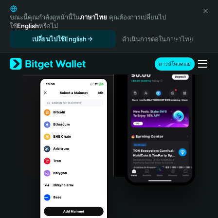
English
日本語
ขณะนี้คุณกำลังดูหน้านี้ใน
ภาษาไทย
คุณต้องการเปลี่ยนไป
ใช้
English
หรือไม่
Tiếng Việt
เปลี่ยนไปใช้English
ดำเนินการต่อในภาษาไทย
Русский
Español (Latinoamérica)
Türkçe
ดาวน์โหลดเลย
Italiano
Français
Deutsch
简体中文
繁體中文
Português (Portugal)
Bahasa Indonesia
ภาษาไทย
हिन्दी
বাংলা
Español
Português (Brasil)
Español (Argentina)