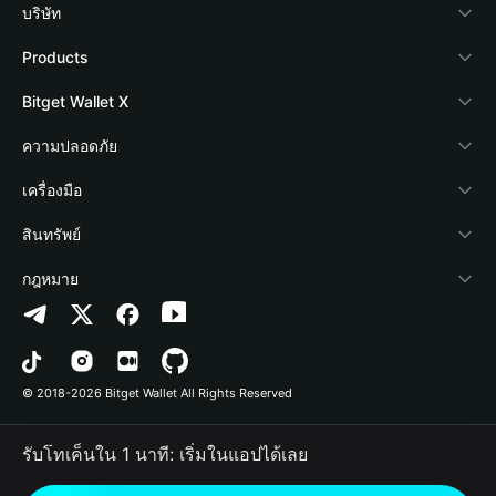
บริษัท
เกี่ยวกับ Bitget Wallet
Products
Blog
Crypto Card
Bitget Wallet X
Academy
Stablecoin Earn
นักพัฒนา
ความปลอดภัย
ข่าวสารด้านคริปโต
Payfi Crypto
เชื่อมต่อ Wallet
Protection Fund
เครื่องมือ
ศูนย์ช่วยเหลือ
Crypto Swap API
Bitget Wallet Pay
เทคโนโลยีความปลอดภัย
ซื้อคริปโต
สินทรัพย์
ติดต่อเรา
Altcoin Season Index
ลิสต์โปรเจกต์
การตรวจจับการอนุญาต
Arbitrum
กฎหมาย
ทรัพยากรข้อมูลของแบรนด์
Prediction Markets
การตรวจจับสัญญา
Avalanche
นโยบายความเป็นส่วนตัว
อาชีพ
DApp
การโอนเป็นชุด
Bitcoin
ข้อตกลงในการใช้บริการ
© 2018-2026 Bitget Wallet All Rights Reserved
การยืนยันช่องทางอย่างเป็นทางการ
Trade
BNB Chain
Risk Disclosure
รับโทเค็นใน 1 นาที: เริ่มในแอปได้เลย
RWA
Polygon