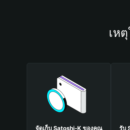
เหต
จัดเก็บ Satoshi-K ของคุณ
รับ