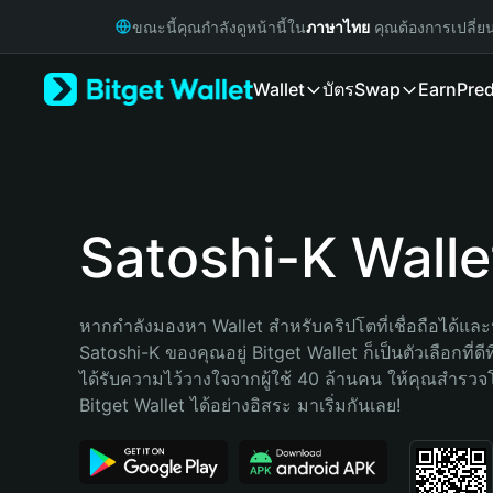
English
ขณะนี้คุณกำลังดูหน้านี้ใน
ภาษาไทย
คุณต้องการเปลี่ย
日本語
Tiếng Việt
Wallet
บัตร
Swap
Earn
Pred
Русский
Español (Latinoamérica)
Türkçe
Italiano
Français
Deutsch
Satoshi-K Walle
简体中文
繁體中文
Português (Portugal)
หากกำลังมองหา Wallet สำหรับคริปโตที่เชื่อถือได้และป
Bahasa Indonesia
Satoshi-K ของคุณอยู่ Bitget Wallet ก็เป็นตัวเลือกที่ดีท
ภาษาไทย
ได้รับความไว้วางใจจากผู้ใช้ 40 ล้านคน ให้คุณสำรว
हिन्दी
Bitget Wallet ได้อย่างอิสระ มาเริ่มกันเลย!
বাংলা
Español
Português (Brasil)
Español (Argentina)