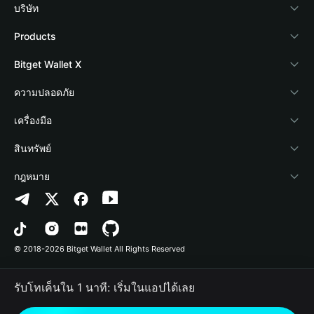
บริษัท
เกี่ยวกับ Bitget Wallet
Products
Blog
Crypto Card
Bitget Wallet X
Academy
Stablecoin Earn
นักพัฒนา
ความปลอดภัย
ข่าวสารด้านคริปโต
Payfi Crypto
เชื่อมต่อ Wallet
Protection Fund
เครื่องมือ
ศูนย์ช่วยเหลือ
Crypto Swap API
Bitget Wallet Pay
เทคโนโลยีความปลอดภัย
ซื้อคริปโต
สินทรัพย์
ติดต่อเรา
Altcoin Season Index
ลิสต์โปรเจกต์
การตรวจจับการอนุญาต
Arbitrum
กฎหมาย
ทรัพยากรข้อมูลของแบรนด์
Prediction Markets
การตรวจจับสัญญา
Avalanche
นโยบายความเป็นส่วนตัว
อาชีพ
DApp
การโอนเป็นชุด
Bitcoin
ข้อตกลงในการใช้บริการ
© 2018-2026 Bitget Wallet All Rights Reserved
การยืนยันช่องทางอย่างเป็นทางการ
Trade
BNB Chain
Risk Disclosure
รับโทเค็นใน 1 นาที: เริ่มในแอปได้เลย
RWA
Polygon