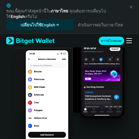
English
日本語
ขณะนี้คุณกำลังดูหน้านี้ใน
ภาษาไทย
คุณต้องการเปลี่ยนไป
ใช้
English
หรือไม่
Tiếng Việt
เปลี่ยนไปใช้English
ดำเนินการต่อในภาษาไทย
Русский
Español (Latinoamérica)
Türkçe
ดาวน์โหลดเลย
Italiano
Français
Deutsch
简体中文
繁體中文
Português (Portugal)
Bahasa Indonesia
ภาษาไทย
हिन्दी
বাংলা
Español
Português (Brasil)
Español (Argentina)