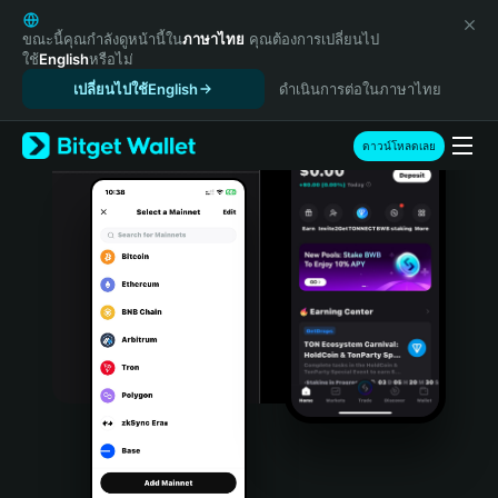
English
日本語
ขณะนี้คุณกำลังดูหน้านี้ใน
ภาษาไทย
คุณต้องการเปลี่ยนไป
ใช้
English
หรือไม่
Tiếng Việt
เปลี่ยนไปใช้English
ดำเนินการต่อในภาษาไทย
Русский
Español (Latinoamérica)
Türkçe
ดาวน์โหลดเลย
Italiano
Français
Deutsch
简体中文
繁體中文
Português (Portugal)
Bahasa Indonesia
ภาษาไทย
हिन्दी
বাংলা
Español
Português (Brasil)
Español (Argentina)