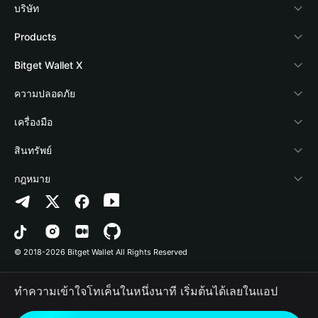
บริษัท
เกี่ยวกับ Bitget Wallet
Products
Blog
Crypto Card
Bitget Wallet X
Academy
Stablecoin Earn
นักพัฒนา
ความปลอดภัย
ข่าวสารด้านคริปโต
Payfi Crypto
เชื่อมต่อ Wallet
Protection Fund
เครื่องมือ
ศูนย์ช่วยเหลือ
Crypto Swap API
Bitget Wallet Pay
เทคโนโลยีความปลอดภัย
ซื้อคริปโต
สินทรัพย์
ติดต่อเรา
Altcoin Season Index
ลิสต์โปรเจกต์
การตรวจจับการอนุญาต
Arbitrum
กฎหมาย
ทรัพยากรข้อมูลของแบรนด์
Prediction Markets
การตรวจจับสัญญา
Avalanche
นโยบายความเป็นส่วนตัว
อาชีพ
DApp
การโอนเป็นชุด
Bitcoin
ข้อตกลงในการใช้บริการ
© 2018-2026 Bitget Wallet All Rights Reserved
การยืนยันช่องทางอย่างเป็นทางการ
Trade
BNB Chain
Risk Disclosure
ทำความเข้าใจโทเค็นในหนึ่งนาที เริ่มต้นได้เลยในแอป
RWA
Polygon