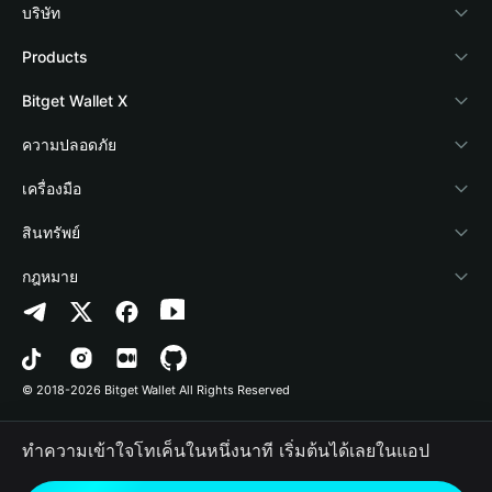
บริษัท
เกี่ยวกับ Bitget Wallet
Products
Blog
Crypto Card
Bitget Wallet X
Academy
Stablecoin Earn
นักพัฒนา
ความปลอดภัย
ข่าวสารด้านคริปโต
Payfi Crypto
เชื่อมต่อ Wallet
Protection Fund
เครื่องมือ
ศูนย์ช่วยเหลือ
Crypto Swap API
Bitget Wallet Pay
เทคโนโลยีความปลอดภัย
ซื้อคริปโต
สินทรัพย์
ติดต่อเรา
Altcoin Season Index
ลิสต์โปรเจกต์
การตรวจจับการอนุญาต
Arbitrum
กฎหมาย
ทรัพยากรข้อมูลของแบรนด์
Prediction Markets
การตรวจจับสัญญา
Avalanche
นโยบายความเป็นส่วนตัว
อาชีพ
DApp
การโอนเป็นชุด
Bitcoin
ข้อตกลงในการใช้บริการ
© 2018-2026 Bitget Wallet All Rights Reserved
การยืนยันช่องทางอย่างเป็นทางการ
Trade
BNB Chain
Risk Disclosure
ทำความเข้าใจโทเค็นในหนึ่งนาที เริ่มต้นได้เลยในแอป
RWA
Polygon