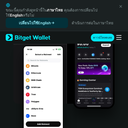
English
日本語
ขณะนี้คุณกำลังดูหน้านี้ใน
ภาษาไทย
คุณต้องการเปลี่ยนไป
ใช้
English
หรือไม่
Tiếng Việt
เปลี่ยนไปใช้English
ดำเนินการต่อในภาษาไทย
Русский
Español (Latinoamérica)
Türkçe
ดาวน์โหลดเลย
Italiano
Français
Deutsch
简体中文
繁體中文
Português (Portugal)
Bahasa Indonesia
ภาษาไทย
हिन्दी
বাংলা
Español
Português (Brasil)
Español (Argentina)