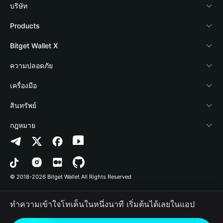
บริษัท
เกี่ยวกับ Bitget Wallet
Products
Blog
Crypto Card
Bitget Wallet X
Academy
Stablecoin Earn
นักพัฒนา
ความปลอดภัย
ข่าวสารด้านคริปโต
Payfi Crypto
เชื่อมต่อ Wallet
Protection Fund
เครื่องมือ
ศูนย์ช่วยเหลือ
Crypto Swap API
Bitget Wallet Pay
เทคโนโลยีความปลอดภัย
ซื้อคริปโต
สินทรัพย์
ติดต่อเรา
Altcoin Season Index
ลิสต์โปรเจกต์
การตรวจจับการอนุญาต
Arbitrum
กฎหมาย
ทรัพยากรข้อมูลของแบรนด์
Prediction Markets
การตรวจจับสัญญา
Avalanche
นโยบายความเป็นส่วนตัว
อาชีพ
DApp
การโอนเป็นชุด
Bitcoin
ข้อตกลงในการใช้บริการ
© 2018-2026 Bitget Wallet All Rights Reserved
การยืนยันช่องทางอย่างเป็นทางการ
Trade
BNB Chain
Risk Disclosure
ทำความเข้าใจโทเค็นในหนึ่งนาที เริ่มต้นได้เลยในแอป
RWA
Polygon