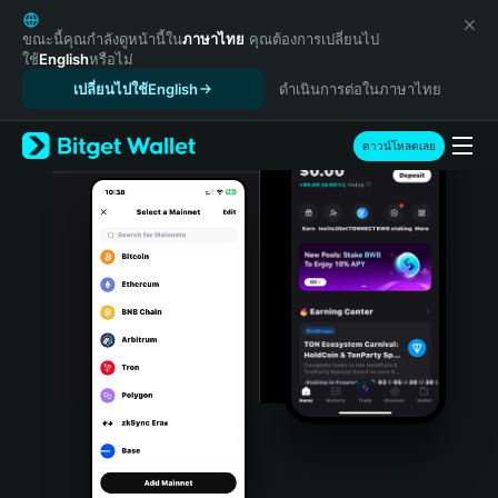
English
日本語
ขณะนี้คุณกำลังดูหน้านี้ใน
ภาษาไทย
คุณต้องการเปลี่ยนไป
ใช้
English
หรือไม่
Tiếng Việt
เปลี่ยนไปใช้English
ดำเนินการต่อในภาษาไทย
Русский
Español (Latinoamérica)
Türkçe
ดาวน์โหลดเลย
Italiano
Français
Deutsch
简体中文
繁體中文
Português (Portugal)
Bahasa Indonesia
ภาษาไทย
हिन्दी
বাংলা
Español
Português (Brasil)
Español (Argentina)