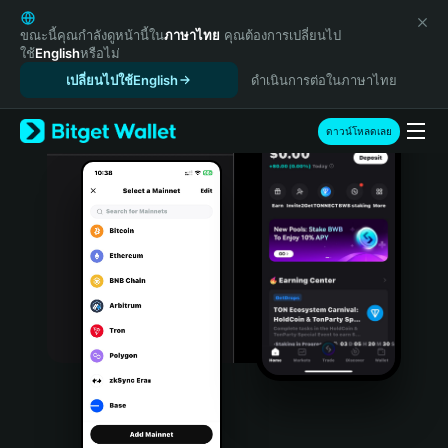
English
日本語
ขณะนี้คุณกำลังดูหน้านี้ใน
ภาษาไทย
คุณต้องการเปลี่ยนไป
ใช้
English
หรือไม่
Tiếng Việt
เปลี่ยนไปใช้English
ดำเนินการต่อในภาษาไทย
Русский
Español (Latinoamérica)
Türkçe
ดาวน์โหลดเลย
Italiano
Français
Deutsch
简体中文
繁體中文
Português (Portugal)
Bahasa Indonesia
ภาษาไทย
हिन्दी
বাংলা
Español
Português (Brasil)
Español (Argentina)