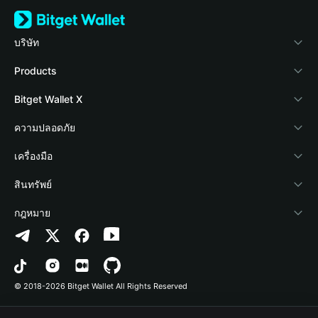
บริษัท
เกี่ยวกับ Bitget Wallet
Products
Blog
Crypto Card
Bitget Wallet X
Academy
Stablecoin Earn
นักพัฒนา
ความปลอดภัย
ข่าวสารด้านคริปโต
Payfi Crypto
เชื่อมต่อ Wallet
Protection Fund
เครื่องมือ
ศูนย์ช่วยเหลือ
Crypto Swap API
Bitget Wallet Pay
เทคโนโลยีความปลอดภัย
ซื้อคริปโต
สินทรัพย์
ติดต่อเรา
Altcoin Season Index
ลิสต์โปรเจกต์
การตรวจจับการอนุญาต
Arbitrum
กฎหมาย
ทรัพยากรข้อมูลของแบรนด์
Prediction Markets
การตรวจจับสัญญา
Avalanche
นโยบายความเป็นส่วนตัว
อาชีพ
DApp
การโอนเป็นชุด
Bitcoin
ข้อตกลงในการใช้บริการ
© 2018-2026 Bitget Wallet All Rights Reserved
การยืนยันช่องทางอย่างเป็นทางการ
Trade
BNB Chain
Risk Disclosure