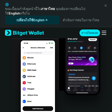
English
日本語
ขณะนี้คุณกำลังดูหน้านี้ใน
ภาษาไทย
คุณต้องการเปลี่ยนไป
ใช้
English
หรือไม่
Tiếng Việt
เปลี่ยนไปใช้English
ดำเนินการต่อในภาษาไทย
Русский
Español (Latinoamérica)
Türkçe
ดาวน์โหลดเลย
Italiano
Français
Deutsch
简体中文
繁體中文
Português (Portugal)
Bahasa Indonesia
ภาษาไทย
हिन्दी
বাংলা
Español
Português (Brasil)
Español (Argentina)