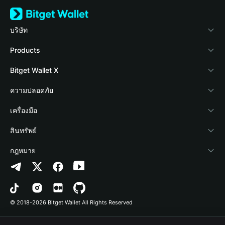
บริษัท
เกี่ยวกับ Bitget Wallet
Products
Blog
Crypto Card
Bitget Wallet X
Academy
Stablecoin Earn
นักพัฒนา
ความปลอดภัย
ข่าวสารด้านคริปโต
Payfi Crypto
เชื่อมต่อ Wallet
Protection Fund
เครื่องมือ
ศูนย์ช่วยเหลือ
Crypto Swap API
Bitget Wallet Pay
เทคโนโลยีความปลอดภัย
ซื้อคริปโต
สินทรัพย์
ติดต่อเรา
Altcoin Season Index
ลิสต์โปรเจกต์
การตรวจจับการอนุญาต
Arbitrum
กฎหมาย
ทรัพยากรข้อมูลของแบรนด์
Prediction Markets
การตรวจจับสัญญา
Avalanche
นโยบายความเป็นส่วนตัว
อาชีพ
DApp
การโอนเป็นชุด
Bitcoin
ข้อตกลงในการใช้บริการ
© 2018-2026 Bitget Wallet All Rights Reserved
การยืนยันช่องทางอย่างเป็นทางการ
Trade
BNB Chain
Risk Disclosure