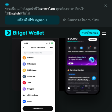
English
日本語
ขณะนี้คุณกำลังดูหน้านี้ใน
ภาษาไทย
คุณต้องการเปลี่ยนไป
ใช้
English
หรือไม่
Tiếng Việt
เปลี่ยนไปใช้English
ดำเนินการต่อในภาษาไทย
Русский
Español (Latinoamérica)
Türkçe
ดาวน์โหลดเลย
Italiano
Français
Deutsch
简体中文
繁體中文
Português (Portugal)
Bahasa Indonesia
ภาษาไทย
हिन्दी
বাংলা
Español
Português (Brasil)
Español (Argentina)