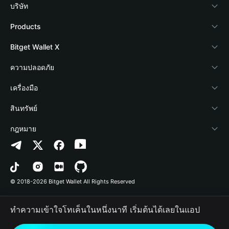
บริษัท
เกี่ยวกับ Bitget Wallet
Products
Blog
Crypto Card
Bitget Wallet X
Academy
Stablecoin Earn
นักพัฒนา
ความปลอดภัย
ข่าวสารด้านคริปโต
Payfi Crypto
เชื่อมต่อ Wallet
Protection Fund
เครื่องมือ
ศูนย์ช่วยเหลือ
Crypto Swap API
Bitget Wallet Pay
เทคโนโลยีความปลอดภัย
ซื้อคริปโต
สินทรัพย์
ติดต่อเรา
Altcoin Season Index
ลิสต์โปรเจกต์
การตรวจจับการอนุญาต
Arbitrum
กฎหมาย
ทรัพยากรข้อมูลของแบรนด์
Prediction Markets
การตรวจจับสัญญา
Avalanche
นโยบายความเป็นส่วนตัว
อาชีพ
DApp
การโอนเป็นชุด
Bitcoin
ข้อตกลงในการใช้บริการ
© 2018-2026 Bitget Wallet All Rights Reserved
การยืนยันช่องทางอย่างเป็นทางการ
Trade
BNB Chain
Risk Disclosure
ทำความเข้าใจโทเค็นในหนึ่งนาที เริ่มต้นได้เลยในแอป
RWA
Polygon