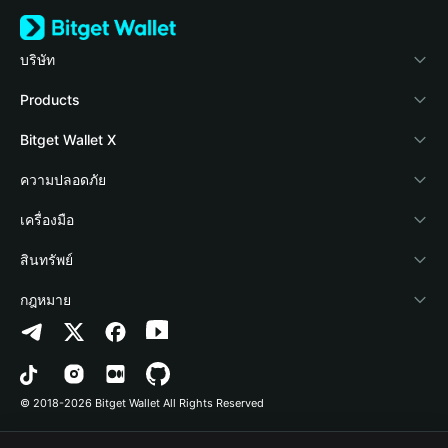
บริษัท
เกี่ยวกับ Bitget Wallet
Products
Blog
Crypto Card
Bitget Wallet X
Academy
Stablecoin Earn
นักพัฒนา
ความปลอดภัย
ข่าวสารด้านคริปโต
Payfi Crypto
เชื่อมต่อ Wallet
Protection Fund
เครื่องมือ
ศูนย์ช่วยเหลือ
Crypto Swap API
Bitget Wallet Pay
เทคโนโลยีความปลอดภัย
ซื้อคริปโต
สินทรัพย์
ติดต่อเรา
Altcoin Season Index
ลิสต์โปรเจกต์
การตรวจจับการอนุญาต
Arbitrum
กฎหมาย
ทรัพยากรข้อมูลของแบรนด์
Prediction Markets
การตรวจจับสัญญา
Avalanche
นโยบายความเป็นส่วนตัว
อาชีพ
DApp
การโอนเป็นชุด
Bitcoin
ข้อตกลงในการใช้บริการ
© 2018-2026 Bitget Wallet All Rights Reserved
การยืนยันช่องทางอย่างเป็นทางการ
Trade
BNB Chain
Risk Disclosure