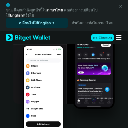
English
日本語
ขณะนี้คุณกำลังดูหน้านี้ใน
ภาษาไทย
คุณต้องการเปลี่ยนไป
ใช้
English
หรือไม่
Tiếng Việt
เปลี่ยนไปใช้English
ดำเนินการต่อในภาษาไทย
Русский
Español (Latinoamérica)
Türkçe
ดาวน์โหลดเลย
Italiano
Français
Deutsch
简体中文
繁體中文
Português (Portugal)
Bahasa Indonesia
ภาษาไทย
हिन्दी
বাংলা
Español
Português (Brasil)
Español (Argentina)