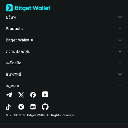
บริษัท
เกี่ยวกับ Bitget Wallet
Products
Blog
Crypto Card
Bitget Wallet X
Academy
Stablecoin Earn
นักพัฒนา
ความปลอดภัย
ข่าวสารด้านคริปโต
Payfi Crypto
เชื่อมต่อ Wallet
Protection Fund
เครื่องมือ
ศูนย์ช่วยเหลือ
Crypto Swap API
Bitget Wallet Pay
เทคโนโลยีความปลอดภัย
ซื้อคริปโต
สินทรัพย์
ติดต่อเรา
Altcoin Season Index
ลิสต์โปรเจกต์
การตรวจจับการอนุญาต
Arbitrum
กฎหมาย
ทรัพยากรข้อมูลของแบรนด์
Prediction Markets
การตรวจจับสัญญา
Avalanche
นโยบายความเป็นส่วนตัว
อาชีพ
DApp
การโอนเป็นชุด
Bitcoin
ข้อตกลงในการใช้บริการ
© 2018-2026 Bitget Wallet All Rights Reserved
การยืนยันช่องทางอย่างเป็นทางการ
Trade
BNB Chain
Risk Disclosure