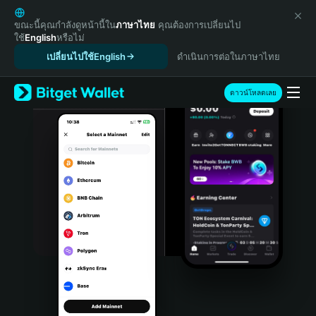
English
日本語
ขณะนี้คุณกำลังดูหน้านี้ใน
ภาษาไทย
คุณต้องการเปลี่ยนไป
ใช้
English
หรือไม่
Tiếng Việt
เปลี่ยนไปใช้English
ดำเนินการต่อในภาษาไทย
Русский
Español (Latinoamérica)
Türkçe
ดาวน์โหลดเลย
Italiano
Français
Deutsch
简体中文
繁體中文
Português (Portugal)
Bahasa Indonesia
ภาษาไทย
हिन्दी
বাংলা
Español
Português (Brasil)
Español (Argentina)