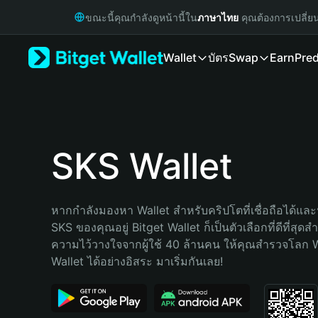
English
ขณะนี้คุณกำลังดูหน้านี้ใน
ภาษาไทย
คุณต้องการเปลี่ย
日本語
Tiếng Việt
Wallet
บัตร
Swap
Earn
Pred
Русский
Español (Latinoamérica)
Türkçe
Italiano
Français
Deutsch
SKS Wallet
简体中文
繁體中文
Português (Portugal)
หากกำลังมองหา Wallet สำหรับคริปโตที่เชื่อถือได้และป
Bahasa Indonesia
SKS ของคุณอยู่ Bitget Wallet ก็เป็นตัวเลือกที่ดีที่สุดส
ภาษาไทย
ความไว้วางใจจากผู้ใช้ 40 ล้านคน ให้คุณสำรวจโลก 
हिन्दी
Wallet ได้อย่างอิสระ มาเริ่มกันเลย!
বাংলা
Español
Português (Brasil)
Español (Argentina)