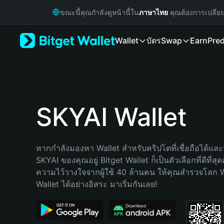
English
ขณะนี้คุณกำลังดูหน้านี้ใน
ภาษาไทย
คุณต้องการเปลี่ย
日本語
Tiếng Việt
Wallet
บัตร
Swap
Earn
Pred
Русский
Español (Latinoamérica)
Türkçe
Italiano
Français
Deutsch
SKYAI Wallet
简体中文
繁體中文
Português (Portugal)
หากกำลังมองหา Wallet สำหรับคริปโตที่เชื่อถือได้และป
Bahasa Indonesia
SKYAI ของคุณอยู่ Bitget Wallet ก็เป็นตัวเลือกที่ดีที่สุ
ภาษาไทย
ความไว้วางใจจากผู้ใช้ 40 ล้านคน ให้คุณสำรวจโลก 
हिन्दी
Wallet ได้อย่างอิสระ มาเริ่มกันเลย!
বাংলা
Español
Português (Brasil)
Español (Argentina)