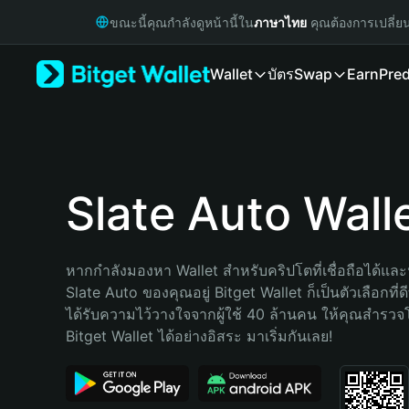
English
ขณะนี้คุณกำลังดูหน้านี้ใน
ภาษาไทย
คุณต้องการเปลี่ย
日本語
Tiếng Việt
Wallet
บัตร
Swap
Earn
Pred
Русский
Español (Latinoamérica)
Türkçe
Italiano
Français
Deutsch
Slate Auto Wall
简体中文
繁體中文
Português (Portugal)
หากกำลังมองหา Wallet สำหรับคริปโตที่เชื่อถือได้และป
Bahasa Indonesia
Slate Auto ของคุณอยู่ Bitget Wallet ก็เป็นตัวเลือกที่ดี
ภาษาไทย
ได้รับความไว้วางใจจากผู้ใช้ 40 ล้านคน ให้คุณสำรว
हिन्दी
Bitget Wallet ได้อย่างอิสระ มาเริ่มกันเลย!
বাংলা
Español
Português (Brasil)
Español (Argentina)