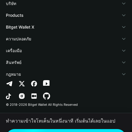
บริษัท
เกี่ยวกับ Bitget Wallet
Products
Blog
Crypto Card
Bitget Wallet X
Academy
Stablecoin Earn
นักพัฒนา
ความปลอดภัย
ข่าวสารด้านคริปโต
Payfi Crypto
เชื่อมต่อ Wallet
Protection Fund
เครื่องมือ
ศูนย์ช่วยเหลือ
Crypto Swap API
Bitget Wallet Pay
เทคโนโลยีความปลอดภัย
ซื้อคริปโต
สินทรัพย์
ติดต่อเรา
Altcoin Season Index
ลิสต์โปรเจกต์
การตรวจจับการอนุญาต
Arbitrum
กฎหมาย
ทรัพยากรข้อมูลของแบรนด์
Prediction Markets
การตรวจจับสัญญา
Avalanche
นโยบายความเป็นส่วนตัว
อาชีพ
DApp
การโอนเป็นชุด
Bitcoin
ข้อตกลงในการใช้บริการ
© 2018-2026 Bitget Wallet All Rights Reserved
การยืนยันช่องทางอย่างเป็นทางการ
Trade
BNB Chain
Risk Disclosure
ทำความเข้าใจโทเค็นในหนึ่งนาที เริ่มต้นได้เลยในแอป
RWA
Polygon