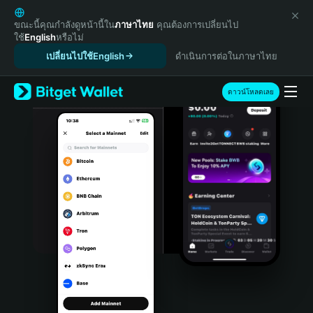
English
日本語
ขณะนี้คุณกำลังดูหน้านี้ใน
ภาษาไทย
คุณต้องการเปลี่ยนไป
ใช้
English
หรือไม่
Tiếng Việt
เปลี่ยนไปใช้English
ดำเนินการต่อในภาษาไทย
Русский
Español (Latinoamérica)
Türkçe
ดาวน์โหลดเลย
Italiano
Français
Deutsch
简体中文
繁體中文
Português (Portugal)
Bahasa Indonesia
ภาษาไทย
हिन्दी
বাংলা
Español
Português (Brasil)
Español (Argentina)