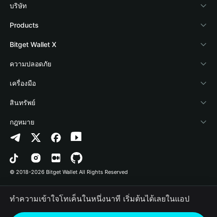
บริษัท
เกี่ยวกับ Bitget Wallet
Products
Blog
Crypto Card
Bitget Wallet X
Academy
Stablecoin Earn
นักพัฒนา
ความปลอดภัย
ข่าวสารด้านคริปโต
Payfi Crypto
เชื่อมต่อ Wallet
Protection Fund
เครื่องมือ
ศูนย์ช่วยเหลือ
Crypto Swap API
Bitget Wallet Pay
เทคโนโลยีความปลอดภัย
ซื้อคริปโต
สินทรัพย์
ติดต่อเรา
Altcoin Season Index
ลิสต์โปรเจกต์
การตรวจจับการอนุญาต
Arbitrum
กฎหมาย
ทรัพยากรข้อมูลของแบรนด์
Prediction Markets
การตรวจจับสัญญา
Avalanche
นโยบายความเป็นส่วนตัว
อาชีพ
DApp
การโอนเป็นชุด
Bitcoin
ข้อตกลงในการใช้บริการ
© 2018-2026 Bitget Wallet All Rights Reserved
การยืนยันช่องทางอย่างเป็นทางการ
Trade
BNB Chain
Risk Disclosure
ทำความเข้าใจโทเค็นในหนึ่งนาที เริ่มต้นได้เลยในแอป
RWA
Polygon