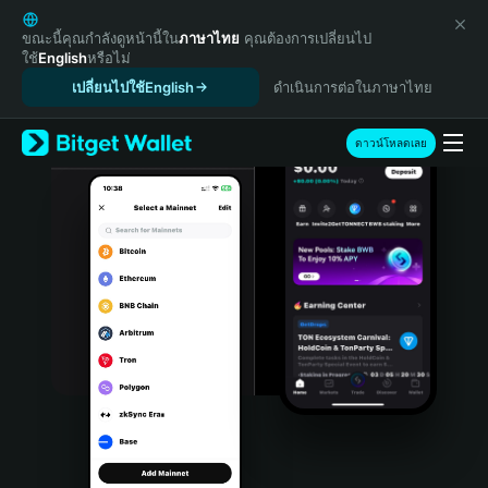
English
日本語
ขณะนี้คุณกำลังดูหน้านี้ใน
ภาษาไทย
คุณต้องการเปลี่ยนไป
ใช้
English
หรือไม่
Tiếng Việt
เปลี่ยนไปใช้English
ดำเนินการต่อในภาษาไทย
Русский
Español (Latinoamérica)
Türkçe
ดาวน์โหลดเลย
Italiano
Français
Deutsch
简体中文
繁體中文
Português (Portugal)
Bahasa Indonesia
ภาษาไทย
हिन्दी
বাংলা
Español
Português (Brasil)
Español (Argentina)