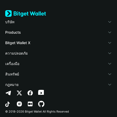
บริษัท
เกี่ยวกับ Bitget Wallet
Products
Blog
Crypto Card
Bitget Wallet X
Academy
Stablecoin Earn
นักพัฒนา
ความปลอดภัย
ข่าวสารด้านคริปโต
Payfi Crypto
เชื่อมต่อ Wallet
Protection Fund
เครื่องมือ
ศูนย์ช่วยเหลือ
Crypto Swap API
Bitget Wallet Pay
เทคโนโลยีความปลอดภัย
ซื้อคริปโต
สินทรัพย์
ติดต่อเรา
Altcoin Season Index
ลิสต์โปรเจกต์
การตรวจจับการอนุญาต
Arbitrum
กฎหมาย
ทรัพยากรข้อมูลของแบรนด์
Prediction Markets
การตรวจจับสัญญา
Avalanche
นโยบายความเป็นส่วนตัว
อาชีพ
DApp
การโอนเป็นชุด
Bitcoin
ข้อตกลงในการใช้บริการ
© 2018-2026 Bitget Wallet All Rights Reserved
การยืนยันช่องทางอย่างเป็นทางการ
Trade
BNB Chain
Risk Disclosure