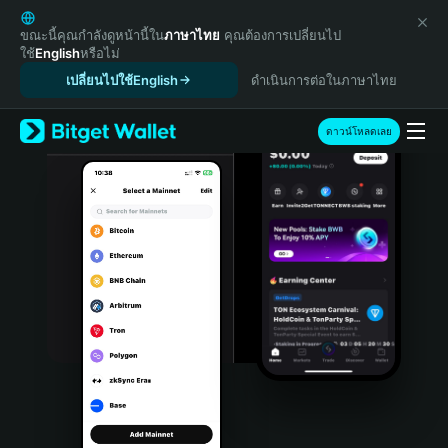
English
日本語
ขณะนี้คุณกำลังดูหน้านี้ใน
ภาษาไทย
คุณต้องการเปลี่ยนไป
ใช้
English
หรือไม่
Tiếng Việt
เปลี่ยนไปใช้English
ดำเนินการต่อในภาษาไทย
Русский
Español (Latinoamérica)
Türkçe
ดาวน์โหลดเลย
Italiano
Français
Deutsch
简体中文
繁體中文
Português (Portugal)
Bahasa Indonesia
ภาษาไทย
हिन्दी
বাংলা
Español
Português (Brasil)
Español (Argentina)