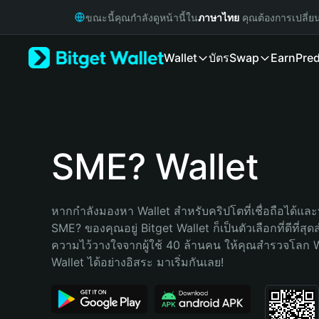
English
ขณะนี้คุณกำลังดูหน้านี้ใน
ภาษาไทย
คุณต้องการเปลี่ย
日本語
Tiếng Việt
Wallet
บัตร
Swap
Earn
Pred
Русский
Español (Latinoamérica)
Türkçe
Italiano
Français
Deutsch
SME? Wallet
简体中文
繁體中文
Português (Portugal)
หากกำลังมองหา Wallet สำหรับคริปโตที่เชื่อถือได้และป
Bahasa Indonesia
SME? ของคุณอยู่ Bitget Wallet ก็เป็นตัวเลือกที่ดีที่สุ
ภาษาไทย
ความไว้วางใจจากผู้ใช้ 40 ล้านคน ให้คุณสำรวจโลก 
हिन्दी
Wallet ได้อย่างอิสระ มาเริ่มกันเลย!
বাংলা
Español
Português (Brasil)
Español (Argentina)