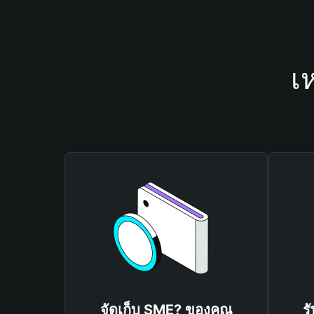
เ
จัดเก็บ SME? ของคุณ
ร