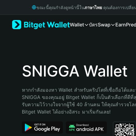
English
ขณะนี้คุณกำลังดูหน้านี้ใน
ภาษาไทย
คุณต้องการเปลี่ย
日本語
Tiếng Việt
Wallet
บัตร
Swap
Earn
Pred
Русский
Español (Latinoamérica)
Türkçe
Italiano
Français
Deutsch
SNIGGA Wallet
简体中文
繁體中文
Português (Portugal)
หากกำลังมองหา Wallet สำหรับคริปโตที่เชื่อถือได้และป
Bahasa Indonesia
SNIGGA ของคุณอยู่ Bitget Wallet ก็เป็นตัวเลือกที่ดีที่
ภาษาไทย
รับความไว้วางใจจากผู้ใช้ 40 ล้านคน ให้คุณสำรวจโ
हिन्दी
Bitget Wallet ได้อย่างอิสระ มาเริ่มกันเลย!
বাংলা
Español
Português (Brasil)
Español (Argentina)