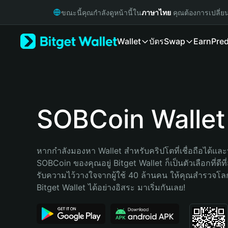
English
ขณะนี้คุณกำลังดูหน้านี้ใน
ภาษาไทย
คุณต้องการเปลี่ย
日本語
Tiếng Việt
Wallet
บัตร
Swap
Earn
Pred
Русский
Español (Latinoamérica)
Türkçe
Italiano
Français
Deutsch
SOBCoin Wallet
简体中文
繁體中文
Português (Portugal)
หากกำลังมองหา Wallet สำหรับคริปโตที่เชื่อถือได้และป
Bahasa Indonesia
SOBCoin ของคุณอยู่ Bitget Wallet ก็เป็นตัวเลือกที่ดีที
ภาษาไทย
รับความไว้วางใจจากผู้ใช้ 40 ล้านคน ให้คุณสำรวจโ
हिन्दी
Bitget Wallet ได้อย่างอิสระ มาเริ่มกันเลย!
বাংলা
Español
Português (Brasil)
Español (Argentina)