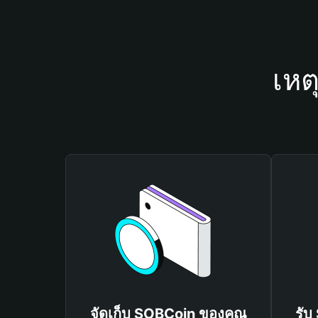
เหต
จัดเก็บ SOBCoin ของคุณ
รับ