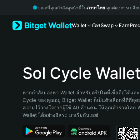
English
ขณะนี้คุณกำลังดูหน้านี้ใน
ภาษาไทย
คุณต้องการเปลี่ย
日本語
Tiếng Việt
Wallet
บัตร
Swap
Earn
Pred
Русский
Español (Latinoamérica)
Türkçe
Italiano
Français
Deutsch
Sol Cycle Walle
简体中文
繁體中文
Português (Portugal)
หากกำลังมองหา Wallet สำหรับคริปโตที่เชื่อถือได้และป
Bahasa Indonesia
Cycle ของคุณอยู่ Bitget Wallet ก็เป็นตัวเลือกที่ดีที่สุ
ภาษาไทย
ความไว้วางใจจากผู้ใช้ 40 ล้านคน ให้คุณสำรวจโลก 
हिन्दी
Wallet ได้อย่างอิสระ มาเริ่มกันเลย!
বাংলা
Español
Português (Brasil)
Español (Argentina)