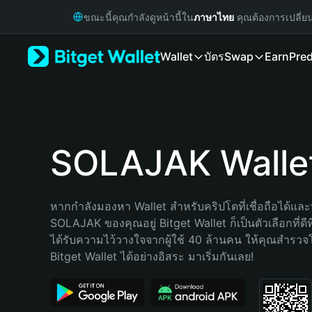
English
ขณะนี้คุณกำลังดูหน้านี้ใน
ภาษาไทย
คุณต้องการเปลี่ย
日本語
Tiếng Việt
Wallet
บัตร
Swap
Earn
Pred
Русский
Español (Latinoamérica)
Türkçe
Italiano
Français
Deutsch
SOLAJAK Walle
简体中文
繁體中文
Português (Portugal)
หากกำลังมองหา Wallet สำหรับคริปโตที่เชื่อถือได้และป
Bahasa Indonesia
SOLAJAK ของคุณอยู่ Bitget Wallet ก็เป็นตัวเลือกที่ดีท
ภาษาไทย
ได้รับความไว้วางใจจากผู้ใช้ 40 ล้านคน ให้คุณสำรว
हिन्दी
Bitget Wallet ได้อย่างอิสระ มาเริ่มกันเลย!
বাংলা
Español
Português (Brasil)
Español (Argentina)