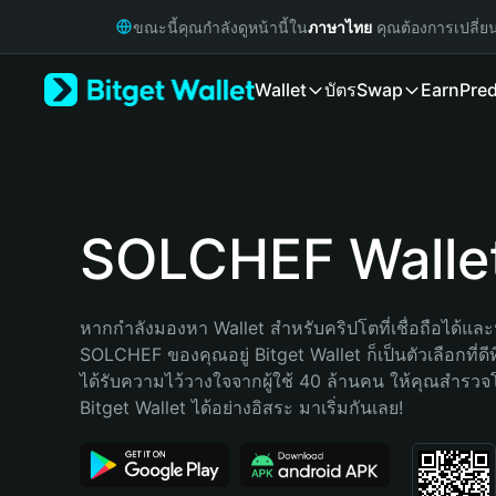
English
ขณะนี้คุณกำลังดูหน้านี้ใน
ภาษาไทย
คุณต้องการเปลี่ย
日本語
Tiếng Việt
Wallet
บัตร
Swap
Earn
Pred
Русский
Español (Latinoamérica)
Türkçe
Italiano
Français
Deutsch
SOLCHEF Walle
简体中文
繁體中文
Português (Portugal)
หากกำลังมองหา Wallet สำหรับคริปโตที่เชื่อถือได้และป
Bahasa Indonesia
SOLCHEF ของคุณอยู่ Bitget Wallet ก็เป็นตัวเลือกที่ดีท
ภาษาไทย
ได้รับความไว้วางใจจากผู้ใช้ 40 ล้านคน ให้คุณสำรว
हिन्दी
Bitget Wallet ได้อย่างอิสระ มาเริ่มกันเลย!
বাংলা
Español
Português (Brasil)
Español (Argentina)